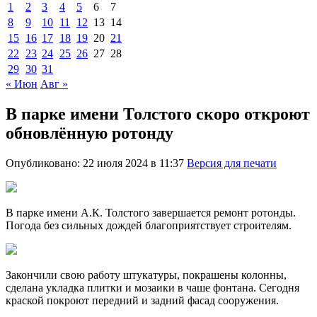
1
2
3
4
5
6
7
8
9
10
11
12
13
14
15
16
17
18
19
20
21
22
23
24
25
26
27
28
29
30
31
« Июн
Авг »
В парке имени Толстого скоро откроют
обновлённую ротонду
Опубликовано: 22 июля 2024 в 11:37
Версия для печати
В парке имени А.К. Толстого завершается ремонт ротонды.
Погода без сильных дождей благоприятствует строителям.
Закончили свою работу штукатуры, покрашены колонны,
сделана укладка плитки и мозаики в чаше фонтана. Сегодня
краской покроют передний и задний фасад сооружения.