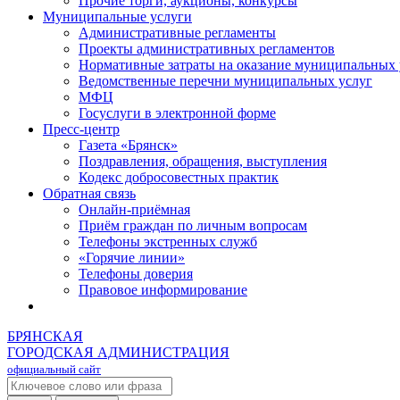
Прочие торги, аукционы, конкурсы
Муниципальные услуги
Административные регламенты
Проекты административных регламентов
Нормативные затраты на оказание муниципальных 
Ведомственные перечни муниципальных услуг
МФЦ
Госуслуги в электронной форме
Пресс-центр
Газета «Брянск»
Поздравления, обращения, выступления
Кодекс добросовестных практик
Обратная связь
Онлайн-приёмная
Приём граждан по личным вопросам
Телефоны экстренных служб
«Горячие линии»
Телефоны доверия
Правовое информирование
БРЯНСКАЯ
ГОРОДСКАЯ АДМИНИСТРАЦИЯ
официальный сайт