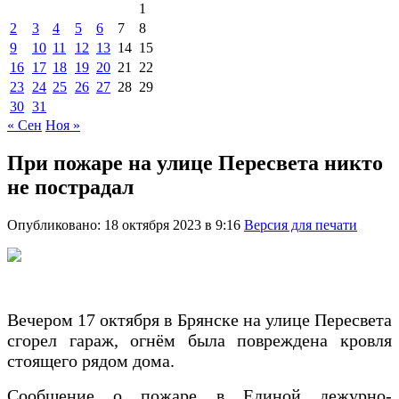
1
2
3
4
5
6
7
8
9
10
11
12
13
14
15
16
17
18
19
20
21
22
23
24
25
26
27
28
29
30
31
« Сен
Ноя »
При пожаре на улице Пересвета никто
не пострадал
Опубликовано: 18 октября 2023 в 9:16
Версия для печати
Вечером 17 октября в Брянске на улице Пересвета
сгорел гараж, огнём была повреждена кровля
стоящего рядом дома.
Сообщение о пожаре в Единой дежурно-