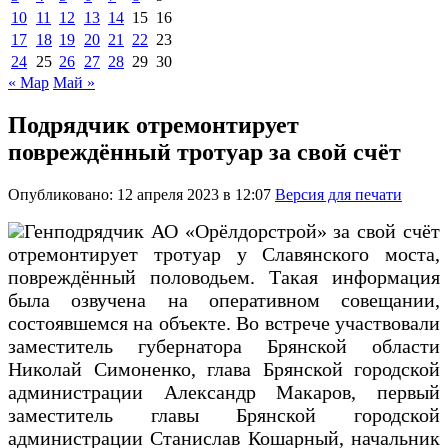
10
11
12
13
14
15
16
17
18
19
20
21
22
23
24
25
26
27
28
29
30
« Мар
Май »
Подрядчик отремонтирует
повреждённый тротуар за свой счёт
Опубликовано: 12 апреля 2023 в 12:07
Версия для печати
Генподрядчик АО «Орёлдорстрой» за свой счёт
отремонтирует тротуар у Славянского моста,
повреждённый половодьем. Такая информация
была озвучена на оперативном совещании,
состоявшемся на объекте. Во встрече участвовали
заместитель губернатора Брянской области
Николай Симоненко, глава Брянской городской
администрации Александр Макаров, первый
заместитель главы Брянской городской
администрации Станислав Кошарный, начальник