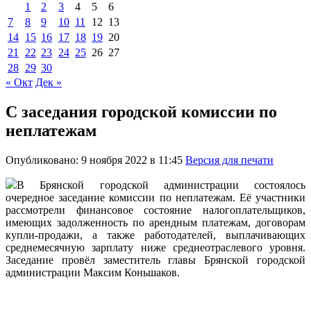
1
2
3
4
5
6
7
8
9
10
11
12
13
14
15
16
17
18
19
20
21
22
23
24
25
26
27
28
29
30
« Окт
Дек »
С заседания городской комиссии по
неплатежам
Опубликовано: 9 ноября 2022 в 11:45
Версия для печати
В Брянской городской администрации состоялось
очередное заседание комиссии по неплатежам. Её участники
рассмотрели финансовое состояние налогоплательщиков,
имеющих задолженность по арендным платежам, договорам
купли-продажи, а также работодателей, выплачивающих
среднемесячную зарплату ниже среднеотраслевого уровня.
Заседание провёл заместитель главы Брянской городской
администрации Максим Коньшаков.