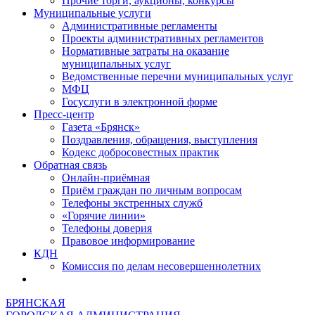
Прочие торги, аукционы, конкурсы
Муниципальные услуги
Административные регламенты
Проекты административных регламентов
Нормативные затраты на оказание
муниципальных услуг
Ведомственные перечни муниципальных услуг
МФЦ
Госуслуги в электронной форме
Пресс-центр
Газета «Брянск»
Поздравления, обращения, выступления
Кодекс добросовестных практик
Обратная связь
Онлайн-приёмная
Приём граждан по личным вопросам
Телефоны экстренных служб
«Горячие линии»
Телефоны доверия
Правовое информирование
КДН
Комиссия по делам несовершеннолетних
БРЯНСКАЯ