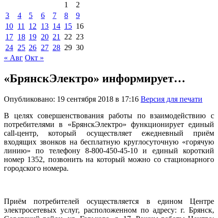
1
2
3
4
5
6
7
8
9
10
11
12
13
14
15
16
17
18
19
20
21
22
23
24
25
26
27
28
29
30
« Авг
Окт »
«БрянскЭлектро» информирует…
Опубликовано: 19 сентября 2018 в 17:16
Версия для печати
В целях совершенствования работы по взаимодействию с
потребителями в «БрянскЭлектро» функционирует единый
call-центр, который осуществляет ежедневный приём
входящих звонков на бесплатную круглосуточную «горячую
линию» по телефону 8-800-450-45-10 и единый короткий
номер 1352, позвонить на который можно со стационарного
городского номера.
Приём потребителей осуществляется в едином Центре
электросетевых услуг, расположенном по адресу: г. Брянск,