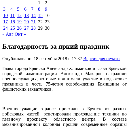
1
2
3
4
5
6
7
8
9
10
11
12
13
14
15
16
17
18
19
20
21
22
23
24
25
26
27
28
29
30
« Авг
Окт »
Благодарность за яркий праздник
Опубликовано: 18 сентября 2018 в 17:37
Версия для печати
Глава города Брянска Александр Хлиманков и глава Брянской
городской администрации Александр Макаров наградили
военнослужащих, которые принимали участие в подготовке
праздника в честь 75-летия освобождения Брянщины от
фашистских захватчиков.
Военнослужащие заранее приехали в Брянск из разных
войсковых частей, репетировали прохождение техники по
главному проспекту областного центра. В составе
механизированной колонны прошли современные образцы