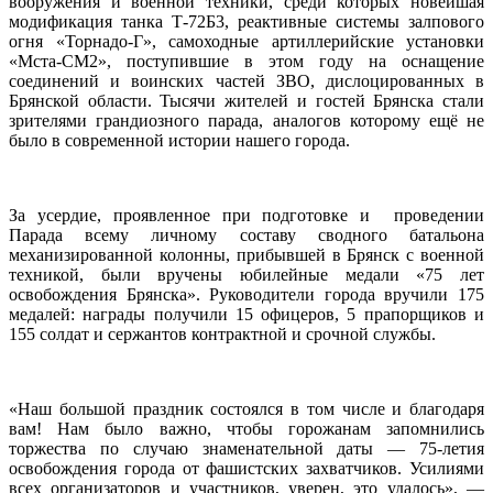
вооружения и военной техники, среди которых новейшая
модификация танка Т-72Б3, реактивные системы залпового
огня «Торнадо-Г», самоходные артиллерийские установки
«Мста-СМ2», поступившие в этом году на оснащение
соединений и воинских частей ЗВО, дислоцированных в
Брянской области. Тысячи жителей и гостей Брянска стали
зрителями грандиозного парада, аналогов которому ещё не
было в современной истории нашего города.
За усердие, проявленное при подготовке и проведении
Парада всему личному составу сводного батальона
механизированной колонны, прибывшей в Брянск с военной
техникой, были вручены юбилейные медали «75 лет
освобождения Брянска». Руководители города вручили 175
медалей: награды получили 15 офицеров, 5 прапорщиков и
155 солдат и сержантов контрактной и срочной службы.
«Наш большой праздник состоялся в том числе и благодаря
вам! Нам было важно, чтобы горожанам запомнились
торжества по случаю знаменательной даты — 75-летия
освобождения города от фашистских захватчиков. Усилиями
всех организаторов и участников, уверен, это удалось», —