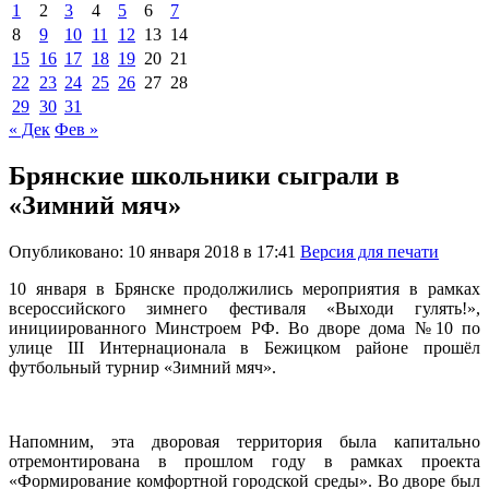
1
2
3
4
5
6
7
8
9
10
11
12
13
14
15
16
17
18
19
20
21
22
23
24
25
26
27
28
29
30
31
« Дек
Фев »
Брянские школьники сыграли в
«Зимний мяч»
Опубликовано: 10 января 2018 в 17:41
Версия для печати
10 января в Брянске продолжились мероприятия в рамках
всероссийского зимнего фестиваля «Выходи гулять!»,
инициированного Минстроем РФ. Во дворе дома №10 по
улице III Интернационала в Бежицком районе прошёл
футбольный турнир «Зимний мяч».
Напомним, эта дворовая территория была капитально
отремонтирована в прошлом году в рамках проекта
«Формирование комфортной городской среды». Во дворе был