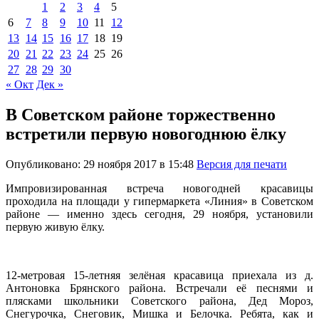
1
2
3
4
5
6
7
8
9
10
11
12
13
14
15
16
17
18
19
20
21
22
23
24
25
26
27
28
29
30
« Окт
Дек »
В Советском районе торжественно
встретили первую новогоднюю ёлку
Опубликовано: 29 ноября 2017 в 15:48
Версия для печати
Импровизированная встреча новогодней красавицы
проходила на площади у гипермаркета «Линия» в Советском
районе — именно здесь сегодня, 29 ноября, установили
первую живую ёлку.
12-метровая 15-летняя зелёная красавица приехала из д.
Антоновка Брянского района. Встречали её песнями и
плясками школьники Советского района, Дед Мороз,
Снегурочка, Снеговик, Мишка и Белочка. Ребята, как и