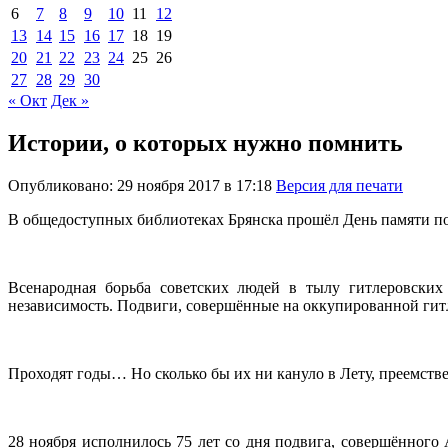
6
7
8
9
10
11
12
13
14
15
16
17
18
19
20
21
22
23
24
25
26
27
28
29
30
« Окт
Дек »
Истории, о которых нужно помнить
Опубликовано: 29 ноября 2017 в 17:18
Версия для печати
В общедоступных библиотеках Брянска прошёл День памяти п
Всенародная борьба советских людей в тылу гитлеровских
независимость. Подвиги, совершённые на оккупированной гитле
Проходят годы… Но сколько бы их ни кануло в Лету, преемстве
28 ноября исполнилось 75 лет со дня подвига, совершённо