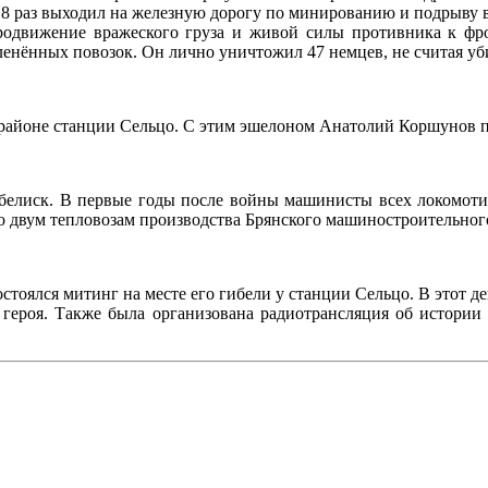
 раз выходил на железную дорогу по минированию и подрыву в
продвижение вражеского груза и живой силы противника к фр
ленённых повозок. Он лично уничтожил 47 немцев, не считая уб
 районе станции Сельцо. С этим эшелоном Анатолий Коршунов по
обелиск. В первые годы после войны машинисты всех локомоти
 двум тепловозам производства Брянского машиностроительного
остоялся митинг на месте его гибели у станции Сельцо. В этот
 героя. Также была организована радиотрансляция об истори