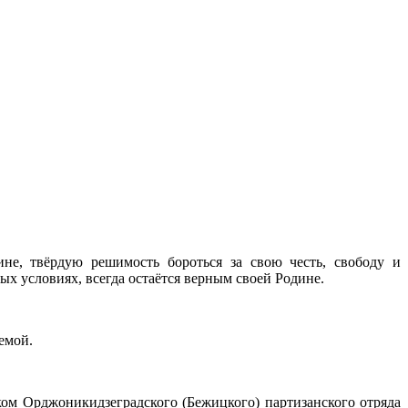
не, твёрдую решимость бороться за свою честь, свободу и
х условиях, всегда остаётся верным своей Родине.
емой.
м Орджоникидзеградского (Бежицкого) партизанского отряда