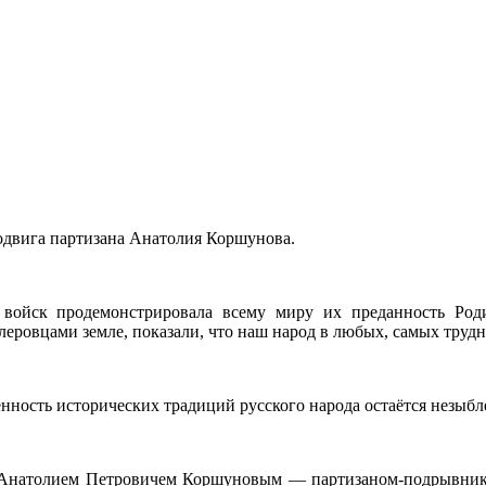
одвига партизана Анатолия Коршунова.
 войск продемонстрировала всему миру их преданность Роди
ровцами земле, показали, что наш народ в любых, самых трудны
нность исторических традиций русского народа остаётся незыбл
го Анатолием Петровичем Коршуновым — партизаном-подрывнико