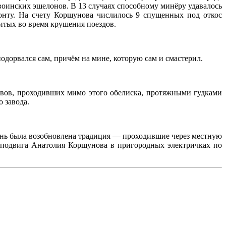
оинских эшелонов. В 13 случаях способному минёру удавалось
онту. На счету Коршунова числилось 9 спущенных под откос
итых во время крушения поездов.
дорвался сам, причём на мине, которую сам и смастерил.
вов, проходивших мимо этого обелиска, протяжными гудками
 завода.
 день была возобновлена традиция — проходившие через местную
и подвига Анатолия Коршунова в пригородных электричках по