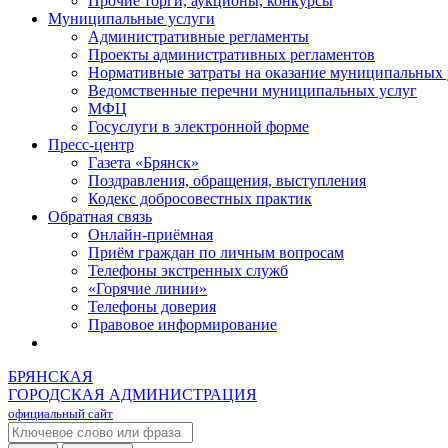
Прочие торги, аукционы, конкурсы
Муниципальные услуги
Административные регламенты
Проекты административных регламентов
Нормативные затраты на оказание муниципальных 
Ведомственные перечни муниципальных услуг
МФЦ
Госуслуги в электронной форме
Пресс-центр
Газета «Брянск»
Поздравления, обращения, выступления
Кодекс добросовестных практик
Обратная связь
Онлайн-приёмная
Приём граждан по личным вопросам
Телефоны экстренных служб
«Горячие линии»
Телефоны доверия
Правовое информирование
БРЯНСКАЯ
ГОРОДСКАЯ АДМИНИСТРАЦИЯ
официальный сайт