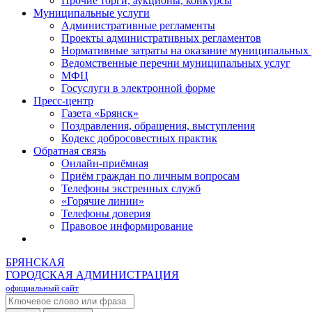
Прочие торги, аукционы, конкурсы
Муниципальные услуги
Административные регламенты
Проекты административных регламентов
Нормативные затраты на оказание муниципальных 
Ведомственные перечни муниципальных услуг
МФЦ
Госуслуги в электронной форме
Пресс-центр
Газета «Брянск»
Поздравления, обращения, выступления
Кодекс добросовестных практик
Обратная связь
Онлайн-приёмная
Приём граждан по личным вопросам
Телефоны экстренных служб
«Горячие линии»
Телефоны доверия
Правовое информирование
БРЯНСКАЯ
ГОРОДСКАЯ АДМИНИСТРАЦИЯ
официальный сайт