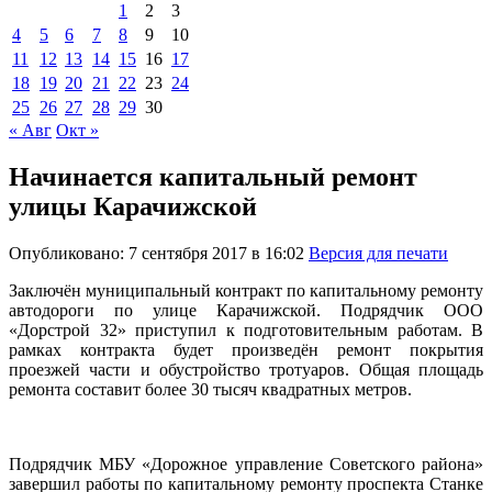
1
2
3
4
5
6
7
8
9
10
11
12
13
14
15
16
17
18
19
20
21
22
23
24
25
26
27
28
29
30
« Авг
Окт »
Начинается капитальный ремонт
улицы Карачижской
Опубликовано: 7 сентября 2017 в 16:02
Версия для печати
Заключён муниципальный контракт по капитальному ремонту
автодороги по улице Карачижской. Подрядчик ООО
«Дорстрой 32» приступил к подготовительным работам. В
рамках контракта будет произведён ремонт покрытия
проезжей части и обустройство тротуаров. Общая площадь
ремонта составит более 30 тысяч квадратных метров.
Подрядчик МБУ «Дорожное управление Советского района»
завершил работы по капитальному ремонту проспекта Станке