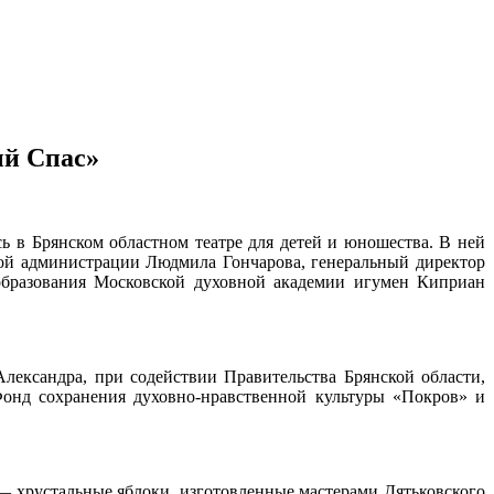
ый Спас»
ь в Брянском областном театре для детей и юношества. В ней
кой администрации Людмила Гончарова, генеральный директор
образования Московской духовной академии игумен Киприан
лександра, при содействии Правительства Брянской области,
онд сохранения духовно-нравственной культуры «Покров» и
 хрустальные яблоки, изготовленные мастерами Дятьковского