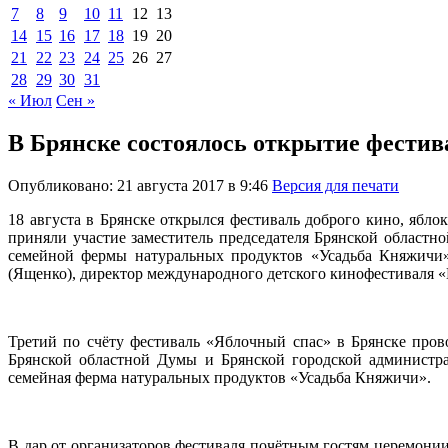
7
8
9
10
11
12
13
14
15
16
17
18
19
20
21
22
23
24
25
26
27
28
29
30
31
« Июл
Сен »
В Брянске состоялось открытие фестив
Опубликовано: 21 августа 2017 в 9:46
Версия для печати
18 августа в Брянске открылся фестиваль доброго кино, ябл
приняли участие заместитель председателя Брянской област
семейной фермы натуральных продуктов «Усадьба Княжичи»
(Ященко), директор международного детского кинофестиваля 
Третий по счёту фестиваль «Яблочный спас» в Брянске пров
Брянской областной Думы и Брянской городской администр
семейная ферма натуральных продуктов «Усадьба Княжичи».
В дар от организаторов фестиваля почётным гостям церемон