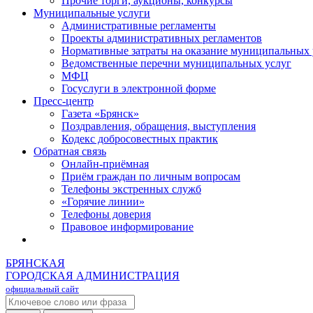
Прочие торги, аукционы, конкурсы
Муниципальные услуги
Административные регламенты
Проекты административных регламентов
Нормативные затраты на оказание муниципальных 
Ведомственные перечни муниципальных услуг
МФЦ
Госуслуги в электронной форме
Пресс-центр
Газета «Брянск»
Поздравления, обращения, выступления
Кодекс добросовестных практик
Обратная связь
Онлайн-приёмная
Приём граждан по личным вопросам
Телефоны экстренных служб
«Горячие линии»
Телефоны доверия
Правовое информирование
БРЯНСКАЯ
ГОРОДСКАЯ АДМИНИСТРАЦИЯ
официальный сайт