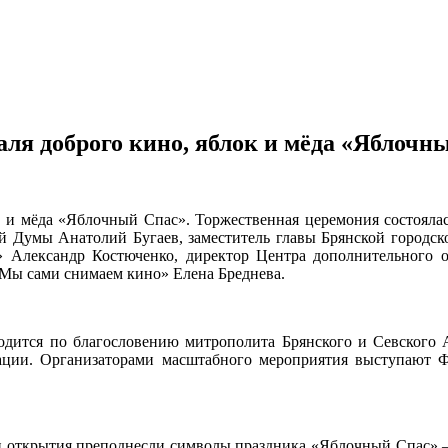
аля доброго кино, яблок и мёда «Яблочн
ок и мёда «Яблочный Спас». Торжественная церемония состоялас
ной Думы Анатолий Бугаев, заместитель главы Брянской городс
 Александр Костюченко, директор Центра дополнительного 
«Мы сами снимаем кино» Елена Бреднева.
одится по благословению митрополита Брянского и Севского А
ации. Организаторами масштабного мероприятия выступают Ф
ии открытия преподнесли символы праздника «Яблочный Спас» —