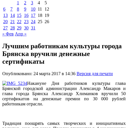
1
2
3
4
5
6
7
8
9
10
11
12
13
14
15
16
17
18
19
20
21
22
23
24
25
26
27
28
29
30
31
« Фев
Апр »
Лучшим работникам культуры города
Брянска вручили денежные
сертификаты
Опубликовано: 24 марта 2017 в 14:36
Версия для печати
Накануне Дня работников культуры глава
Брянской городской администрации Александр Макаров и
глава города Брянска Александр Хлиманков вручили 50
сертификатов на денежные премии по 30 000 рублей
работникам отрасли.
Традиция поощрять самых творческих и инициативных