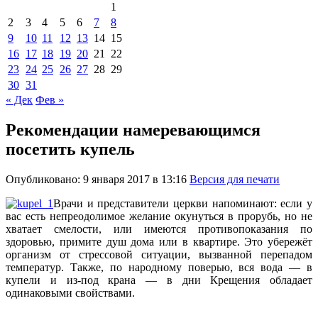
1
2
3
4
5
6
7
8
9
10
11
12
13
14
15
16
17
18
19
20
21
22
23
24
25
26
27
28
29
30
31
« Дек
Фев »
Рекомендации намеревающимся
посетить купель
Опубликовано: 9 января 2017 в 13:16
Версия для печати
Врачи и представители церкви напоминают: если у
вас есть непреодолимое желание окунуться в прорубь, но не
хватает смелости, или имеются противопоказания по
здоровью, примите душ дома или в квартире. Это убережёт
организм от стрессовой ситуации, вызванной перепадом
температур. Также, по народному поверью, вся вода — в
купели и из-под крана — в дни Крещения обладает
одинаковыми свойствами.