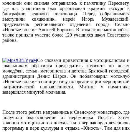
колонной они сначала отправились к памятнику Пересвету,
где для участников был организован краткий экскурс в
биографию великого полководца. Перед собравшимися
выступили священник, иерей Игорь Музалевский,
председатель регионального отделения города Сельцо
«Ночные волки» Алексей Борисов. В этом этапе мотопробега
также приняли участие более 120 учащихся школ Советского
района.
Со словами приветствия к мотоциклистам и
школьникам обратился председатель комитета по делам
молодёжи, семьи, материнства и детства Брянской городской
администрации Денис Шаров. Он поблагодарил мотоклуб
«Ночные волки» за инициативу по организации мероприятий
патриотической направленности. Митинг у памятника
завершился минутой молчания.
После этого ребята направились к Свенскому монастырю, где
получили благословение от иеромонаха Иосафа. Затем
колонна мотоциклистов поехала на завершающую вечернюю
программу в парк культуры и отдыха «Юность». Там для них