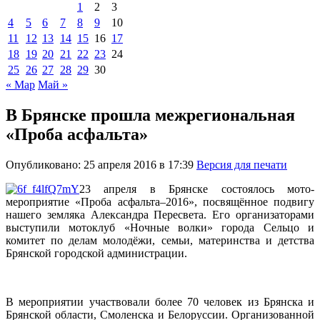
1
2
3
4
5
6
7
8
9
10
11
12
13
14
15
16
17
18
19
20
21
22
23
24
25
26
27
28
29
30
« Мар
Май »
В Брянске прошла межрегиональная
«Проба асфальта»
Опубликовано: 25 апреля 2016 в 17:39
Версия для печати
23 апреля в Брянске состоялось мото-
мероприятие «Проба асфальта–2016», посвящённое подвигу
нашего земляка Александра Пересвета. Его организаторами
выступили мотоклуб «Ночные волки» города Сельцо и
комитет по делам молодёжи, семьи, материнства и детства
Брянской городской администрации.
В мероприятии участвовали более 70 человек из Брянска и
Брянской области, Смоленска и Белоруссии. Организованной