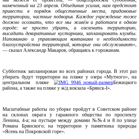
намеченный на 23 апреля. Объединив усилия, нам предстоит
привести в порядок общественные места, придомовые
территории, частные подворья. Каждое учреждение тоже
должно осознать, что все мы живём и работаем в одном
городе: не просто убрать, а озеленить территорию,
высадить декоративные кустарники, запланировать клумбы.
Напоминаю и управляющим компаниям о необходимости
благоустройства территорий, которые они обслуживают
»,
— сказал Александр Макаров, обращаясь к горожанам.
Субботник запланирован во всех районах города. В этот раз
убирать будут территории на пляже у озера «Мутного», на
центральном пляже
Бежицкого
района, а также на пляже у ж/д вокзала «Брянск-I».
Масштабные работы по уборке пройдут в Советском районе
на склонах оврага у гаражного общества по проспекту
Ленина, 4-а; на пустыре между домами №№4 и 8 по улице
Романа Брянского; на территории у памятника природы
«Ясень на Покровской горе».