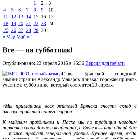
1
2
3
4
5
6
7
8
9
10
11
12
13
14
15
16
17
18
19
20
21
22
23
24
25
26
27
28
29
30
« Мар
Май »
Все — на субботник!
Опубликовано: 22 апреля 2016 в 16:36
Версия для печати
Глава Брянской городской
администрации Александр Макаров призвал горожан принять
участие в субботнике, который состоится 23 апреля.
«
Мы приглашаем всех жителей Брянска внести вклад в
благоустройство нашего города.
К майским праздникам и Пасхе мы по традиции наводим
порядок в своих домах и квартирах, и Брянск — наш общий дом
— тоже требует генеральной уборки. Лучшее время, когда
мы можем её провести, — общегородской субботник,