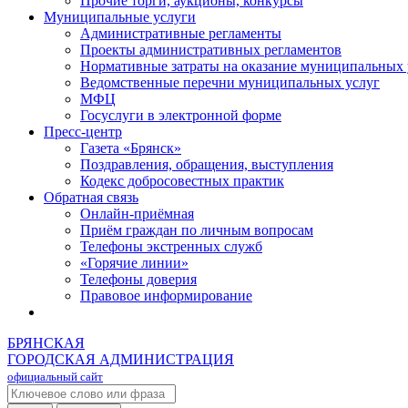
Прочие торги, аукционы, конкурсы
Муниципальные услуги
Административные регламенты
Проекты административных регламентов
Нормативные затраты на оказание муниципальных 
Ведомственные перечни муниципальных услуг
МФЦ
Госуслуги в электронной форме
Пресс-центр
Газета «Брянск»
Поздравления, обращения, выступления
Кодекс добросовестных практик
Обратная связь
Онлайн-приёмная
Приём граждан по личным вопросам
Телефоны экстренных служб
«Горячие линии»
Телефоны доверия
Правовое информирование
БРЯНСКАЯ
ГОРОДСКАЯ АДМИНИСТРАЦИЯ
официальный сайт