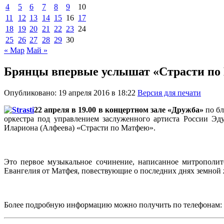
4
5
6
7
8
9
10
11
12
13
14
15
16
17
18
19
20
21
22
23
24
25
26
27
28
29
30
« Мар
Май »
Брянцы впервые услышат «Страсти по
Опубликовано: 19 апреля 2016 в 18:22
Версия для печати
22 апреля в 19.00 в концертном зале «Дружба»
по б
оркестра под управлением заслуженного артиста России Эд
Илариона (Алфеева) «Страсти по Матфею».
Это первое музыкальное сочинение, написанное митрополит
Евангелия от Матфея, повествующие о последних днях земной 
Более подробную информацию можно получить по телефонам: