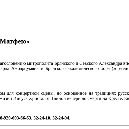
 Матфею»
лагословению митрополита Брянского и Севского Александра вп
уарда Амбарцумяна и Брянского академического хора (хормей
ом для концертной сцены, но основанное на традициях русс
жизни Иисуса Христа: от Тайной вечери до смерти на Кресте. Е
8-920-603-66-63, 32-24-10, 32-24-04
.