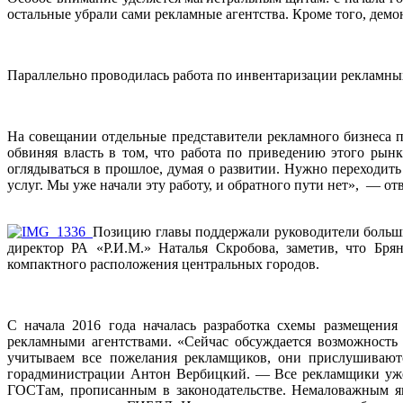
остальные убрали сами рекламные агентства. Кроме того, дем
Параллельно проводилась работа по инвентаризации рекламны
На совещании отдельные представители рекламного бизнеса п
обвиняя власть в том, что работа по приведению этого рынк
оглядываться в прошлое, думая о развитии. Нужно переходить
услуг. Мы уже начали эту работу, и обратного пути нет», — о
Позицию главы поддержали руководители большин
директор РА «Р.И.М.» Наталья Скробова, заметив, что Бря
компактного расположения центральных городов.
С начала 2016 года началась разработка схемы размещения
рекламными агентствами. «Сейчас обсуждается возможность
учитываем все пожелания рекламщиков, они прислушиваютс
горадминистрации Антон Вербицкий. — Все рекламщики уже 
ГОСТам, прописанным в законодательстве. Немаловажным явл