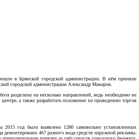
рошло в Брянской городской администрации. В нём приняли
нской городской администрации Александр Макаров.
ота разделена на несколько направлений, ведь необходимо не
 центре, а также разработать положение по проведению торгов
за 2015 год было выявлено 1280 самовольно установленных
а демонтировано 467 разного вида средств наружной рекламы.
 принудительном порядке за счёт средств городского бюджета,