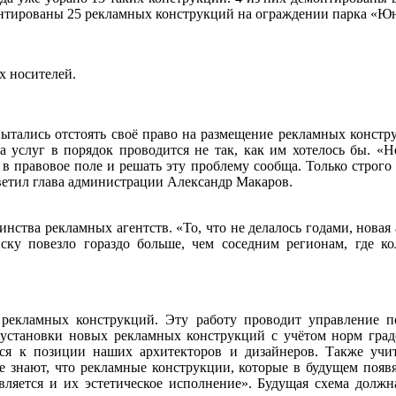
онтированы 25 рекламных конструкций на ограждении парка «Юн
х носителей.
ытались отстоять своё право на размещение рекламных констр
а услуг в порядок проводится не так, как им хотелось бы. «Н
 в правовое поле и решать эту проблему сообща. Только строго 
тветил глава администрации Александр Макаров.
ства рекламных агентств. «То, что не делалось годами, новая 
нску повезло гораздо больше, чем соседним регионам, где ко
 рекламных конструкций. Эту работу проводит управление п
 установки новых рекламных конструкций с учётом норм градо
я к позиции наших архитекторов и дизайнеров. Также учит
знают, что рекламные конструкции, которые в будущем появят
яется и их эстетическое исполнение». Будущая схема должна 