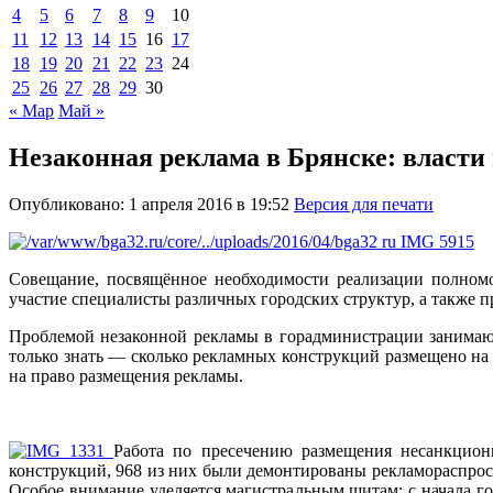
4
5
6
7
8
9
10
11
12
13
14
15
16
17
18
19
20
21
22
23
24
25
26
27
28
29
30
« Мар
Май »
Незаконная реклама в Брянске: власти
Опубликовано: 1 апреля 2016 в 19:52
Версия для печати
Совещание, посвящённое необходимости реализации полном
участие специалисты различных городских структур, а также 
Проблемой незаконной рекламы в горадминистрации занимаютс
только знать — сколько рекламных конструкций размещено на 
на право размещения рекламы.
Работа по пресечению размещения несанкцион
конструкций, 968 из них были демонтированы рекламораспрос
Особое внимание уделяется магистральным щитам: с начала го