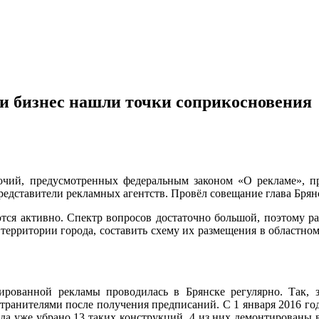
 и бизнес нашли точки соприкосновения
очий, предусмотренных федеральным законом «О рекламе», п
представители рекламных агентств. Провёл совещание глава Бря
я активно. Спектр вопросов достаточно большой, поэтому раб
территории города, составить схему их размещения в областном
ированной рекламы проводилась в Брянске регулярно. Так, 
транителями после получения предписаний. С 1 января 2016 год
да уже убрано 13 таких конструкций. 4 из них демонтированы в