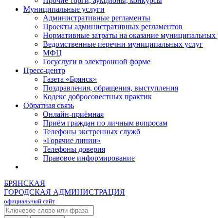
Прочие торги, аукционы, конкурсы
Муниципальные услуги
Административные регламенты
Проекты административных регламентов
Нормативные затраты на оказание муниципальных 
Ведомственные перечни муниципальных услуг
МФЦ
Госуслуги в электронной форме
Пресс-центр
Газета «Брянск»
Поздравления, обращения, выступления
Кодекс добросовестных практик
Обратная связь
Онлайн-приёмная
Приём граждан по личным вопросам
Телефоны экстренных служб
«Горячие линии»
Телефоны доверия
Правовое информирование
БРЯНСКАЯ
ГОРОДСКАЯ АДМИНИСТРАЦИЯ
официальный сайт