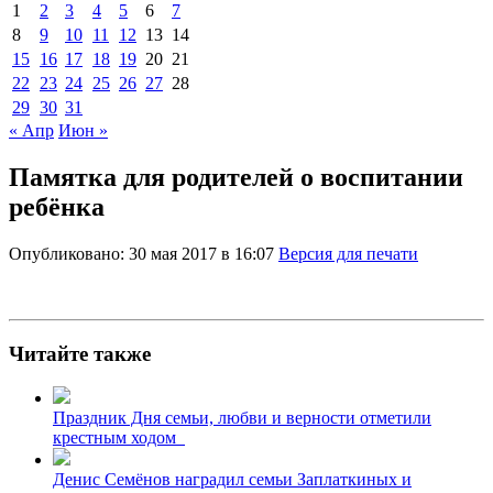
1
2
3
4
5
6
7
8
9
10
11
12
13
14
15
16
17
18
19
20
21
22
23
24
25
26
27
28
29
30
31
« Апр
Июн »
Памятка для родителей о воспитании
ребёнка
Опубликовано: 30 мая 2017 в 16:07
Версия для печати
Читайте также
Праздник Дня семьи, любви и верности отметили
крестным ходом
Денис Семёнов наградил семьи Заплаткиных и