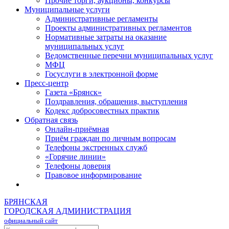
Прочие торги, аукционы, конкурсы
Муниципальные услуги
Административные регламенты
Проекты административных регламентов
Нормативные затраты на оказание
муниципальных услуг
Ведомственные перечни муниципальных услуг
МФЦ
Госуслуги в электронной форме
Пресс-центр
Газета «Брянск»
Поздравления, обращения, выступления
Кодекс добросовестных практик
Обратная связь
Онлайн-приёмная
Приём граждан по личным вопросам
Телефоны экстренных служб
«Горячие линии»
Телефоны доверия
Правовое информирование
БРЯНСКАЯ
ГОРОДСКАЯ АДМИНИСТРАЦИЯ
официальный сайт