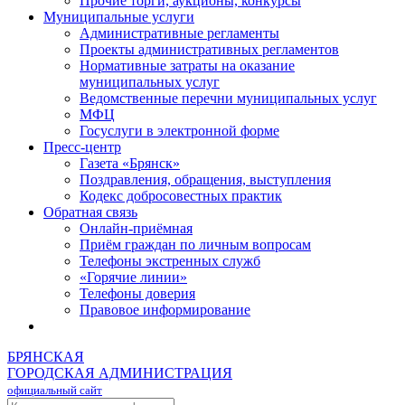
Прочие торги, аукционы, конкурсы
Муниципальные услуги
Административные регламенты
Проекты административных регламентов
Нормативные затраты на оказание
муниципальных услуг
Ведомственные перечни муниципальных услуг
МФЦ
Госуслуги в электронной форме
Пресс-центр
Газета «Брянск»
Поздравления, обращения, выступления
Кодекс добросовестных практик
Обратная связь
Онлайн-приёмная
Приём граждан по личным вопросам
Телефоны экстренных служб
«Горячие линии»
Телефоны доверия
Правовое информирование
БРЯНСКАЯ
ГОРОДСКАЯ АДМИНИСТРАЦИЯ
официальный сайт