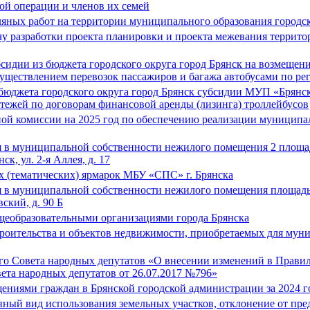
ой операции и членов их семей
яных работ на территории муниципального образования городск
разработки проекта планировки и проекта межевания территори
сидии из бюджета городского округа город Брянск на возмещен
 осуществлением перевозок пассажиров и багажа автобусами по р
бюджета городского округа город Брянск субсидии МУП «Брянско
атежей по договорам финансовой аренды (лизинга) троллейбусов
ой комиссии на 2025 год по обеспечению реализации муницип
 в муниципальной собственности нежилого помещения 2 площадь
ск, ул. 2-я Аллея, д. 17
 (тематических) ярмарок МБУ «СПС» г. Брянска
 в муниципальной собственности нежилого помещения площадью
вский, д. 90 Б
щеобразовательными организациями города Брянска
роительства и объектов недвижимости, приобретаемых для муни
го Совета народных депутатов «О внесении изменений в Правила
ета народных депутатов от 26.07.2017 №796»
ениями граждан в Брянской городской администрации за 2024 г
ный вид использования земельных участков, отклонение от пре