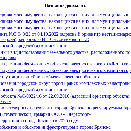
Название документа
недвижимого имущества, находящихся на них, для муниципальных
недвижимого имущества, находящихся на них, для муниципальных
недвижимого имущества, находящихся на них, для муниципальных
та №С-043/22 от 04.10.2022 (адресный ориентир нестационарног
 сторона), выданного ИП Симоненковой Н.Г.
янской городской администрации
ный вид использования земельного участка, расположенного по а
имитрова
луатацию бесхозяйных объектов электросетевого хозяйства гор
луатацию бесхозяйных объектов электросетевого хозяйства гор
сплуатации линейного объекта электроснабжения
зования городской округ город Брянск комплексных кадастровы
янской городской администрации
объекта №С-0022/16 от 22.09.2016 (адресный ориентир объекта: 
вест»
 регулярных перевозок в городе Брянске по регулируемым тари
й (тематической) ярмарки ООО «Энерготорг»
ерритории города Брянска в 2025 году
бъектов и объектов инфраструктуры в городе Брянске