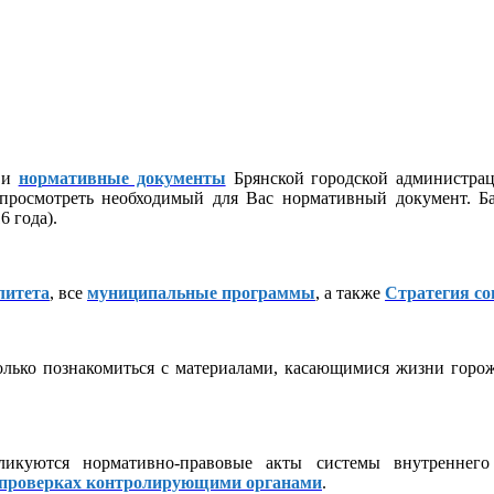
и
нормативные документы
Брянской городской администра
 просмотреть необходимый для Вас нормативный документ. Ба
 года).
литета
, все
муниципальные программы
, а также
Стратегия со
лько познакомиться с материалами, касающимися жизни горожа
икуются нормативно-правовые акты системы внутреннего 
проверках контролирующими органами
.