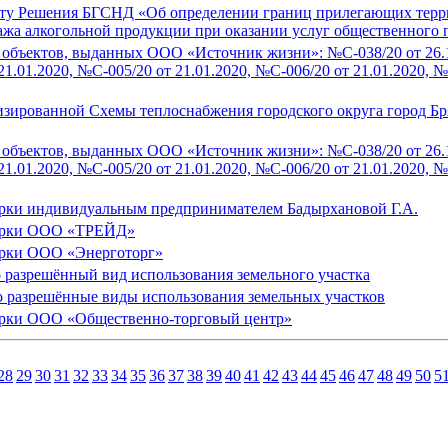
ту Решения БГСНД «Об определении границ прилегающих террит
жа алкогольной продукции при оказании услуг общественного п
объектов, выданных ООО «Источник жизни»: №С-038/20 от 26.11
21.01.2020, №С-005/20 от 21.01.2020, №С-006/20 от 21.01.2020, №
изированной Схемы теплоснабжения городского округа город Бря
объектов, выданных ООО «Источник жизни»: №С-038/20 от 26.11
21.01.2020, №С-005/20 от 21.01.2020, №С-006/20 от 21.01.2020, №
арки индивидуальным предпринимателем Бадырхановой Г.А.
марки ООО «ТРЕЙД»
арки ООО «Энерготорг»
о разрешённый вид использования земельного участка
о разрешённые виды использования земельных участков
арки ООО «Общественно-торговый центр»
28
29
30
31
32
33
34
35
36
37
38
39
40
41
42
43
44
45
46
47
48
49
50
5