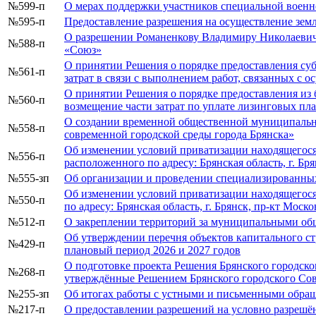
№599-п
О мерах поддержки участников специальной военн
№595-п
Предоставление разрешения на осуществление земл
О разрешении Романенкову Владимиру Николаевичу 
№588-п
«Союз»
О принятии Решения о порядке предоставления суб
№561-п
затрат в связи с выполнением работ, связанных с
О принятии Решения о порядке предоставления из 
№560-п
возмещение части затрат по уплате лизинговых пл
О создании временной общественной муниципальн
№558-п
современной городской среды города Брянска»
Об изменении условий приватизации находящегося
№556-п
расположенного по адресу: Брянская область, г. Брян
№555-зп
Об организации и проведении специализированных
Об изменении условий приватизации находящегося
№550-п
по адресу: Брянская область, г. Брянск, пр-кт Моско
№512-п
О закреплении территорий за муниципальными об
Об утверждении перечня объектов капитального ст
№429-п
плановый период 2026 и 2027 годов
О подготовке проекта Решения Брянского городско
№268-п
утверждённые Решением Брянского городского Сов
№255-зп
Об итогах работы с устными и письменными обращ
№217-п
О предоставлении разрешений на условно разрешён