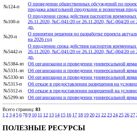
О проведении общественных обсуждений по проек
№124-п
продажа алкогольной продукции и розничная прода
О продлении срока действия паспортов временных 
№100-п
26.11.2020, №С-041/20 от 26.11.2020, №С-004/20 от 
др.
О принятии решения по разработке проекта актуал
№20-п
на 2026 год
О продлении срока действия паспортов временных 
№5442-п
26.11.2020, №С-041/20 от 26.11.2020, №С-004/20 от 
др.
№5384-зп
Об организации и проведении универсальной ярм
№5331-зп
Об организации и проведении универсальной яр
№5330-зп
Об организации и проведении универсальной ярм
№5313-п
Об отказе в предоставлении разрешения на условн
№5312-п
Об отказе в предоставлении разрешений на условн
№5299-зп
Об организации и проведении универсальной ярм
Всего страниц:
83
1
2
3
4
5
6
7
8
9
10
11
12
13
14
15
16
17
18
19
20
21
22
23
24
25
26
27
ПОЛЕЗНЫЕ РЕСУРСЫ