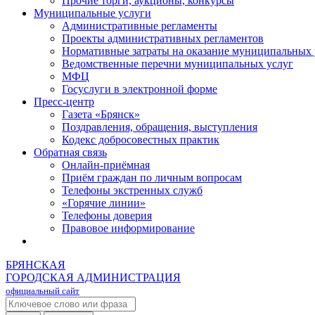
Прочие торги, аукционы, конкурсы
Муниципальные услуги
Административные регламенты
Проекты административных регламентов
Нормативные затраты на оказание муниципальных 
Ведомственные перечни муниципальных услуг
МФЦ
Госуслуги в электронной форме
Пресс-центр
Газета «Брянск»
Поздравления, обращения, выступления
Кодекс добросовестных практик
Обратная связь
Онлайн-приёмная
Приём граждан по личным вопросам
Телефоны экстренных служб
«Горячие линии»
Телефоны доверия
Правовое информирование
БРЯНСКАЯ
ГОРОДСКАЯ АДМИНИСТРАЦИЯ
официальный сайт