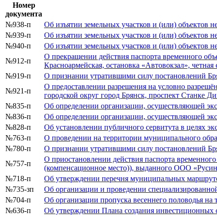
Номер
документа
№938-п
Об изъятии земельных участков и (или) объектов 
№939-п
Об изъятии земельных участков и (или) объектов 
№940-п
Об изъятии земельных участков и (или) объектов 
О прекращении действия паспорта временного объек
№912-п
Красноармейская, остановка «Автовокзал», четная
№919-п
О признании утратившими силу постановлений Бр
О предоставлении разрешения на условно разрешён
№921-п
городской округ город Брянск, проспект Станке Д
№835-п
Об определении организации, осуществляющей эксп
№836-п
Об определении организации, осуществляющей эксп
№828-п
Об установлении публичного сервитута в целях эк
№763-п
О проведении на территории муниципального обра
№780-п
О признании утратившими силу постановлений Бр
О приостановлении действия паспорта временного 
№757-п
(компенсационное место)), выданного ООО «Русин
№718-п
Об утверждении перечня муниципальных маршрутов
№735-зп
Об организации и проведении специализированно
№704-п
Об организации пропуска весеннего половодья на т
№636-п
Об утверждении Плана создания инвестиционных о