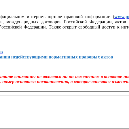
фициальном интернет-портале правовой информации (
www.pr
ов, международных договоров Российской Федерации, актов 
 Российской Федерации. Также открыт свободный доступ к ин
ов
изнании недействующими нормативных правовых актов
тите внимание: не является ли он изменением в основное по
 номер основного постановления, в которое вносятся изменен