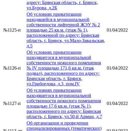
адресу: Брянская область, г. Брянск,
ул.Бурова, д.2Б
Об условиях приватизации
находящейся в муниципальной
собственности лифтерной ЖЭУ № 2
№1125-п
площадью 25 кв.м. (этаж № 1),
01/04/2022
расположенной по адресу: Брянская
область, г. Брянск, ул.Мало-Завальская,
д.5
Об условиях приватизации
находящегося в муниципальной
собственности нежилого помещения
№1126-п
№ IV площадью 171,6 кв.м. (этаж
01/04/2022
подвал), расположенного по адресу:
Брянская область, г. Брянск,
ул.Грибоедова, д.3, пом.IV
Об условиях приватизации
находящегося в муниципальной
собственности нежилого помещения
№1127-п
01/04/2022
площадью 17,6 кв.м. (этаж № 1),
расположенного по адресу: Брянская
область, г. Брянск, ул.50-й Армии, д.7
Об организации и проведении
специализированных (тематических)
№1113-зп
01/04/2022