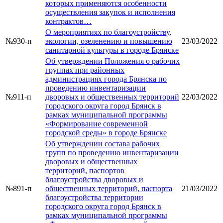
которых применяются особенности
осуществления закупок и исполнения
контрактов…
О мероприятиях по благоустройству,
№930-п
экологии, озеленению и повышению
23/03/2022
санитарной культуры в городе Брянске
Об утверждении Положения о рабочих
группах при районных
администрациях города Брянска по
проведению инвентаризации
№911-п
дворовых и общественных территорий
22/03/2022
городского округа город Брянск в
рамках муниципальной программы
«Формирование современной
городской среды» в городе Брянске
Об утверждении состава рабочих
групп по проведению инвентаризации
дворовых и общественных
территорий, паспортов
благоустройства дворовых и
№891-п
общественных территорий, паспорта
21/03/2022
благоустройства территории
городского округа город Брянск в
рамках муниципальной программы