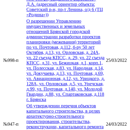
Д.А. (адресный ориентир объекта:
Советский р-н, пр-т Ленина, о/д 6 (ТЦ
«Родина»))
О разрешении Управлению
имущественных и земельных
отношений Брянской городской
администрации разработки проектов
планировки (межевания) территорий
по ул. Почтовая, д.112, б-ру 50 лет
Октября, д.13, ул. Орловская, д. 24А,
ул. 22 съезда КПСС, д. 29, ул. 22 съезда
№998-п
25/03/2022
КПСС, д.31, ул. Бежицкая, д.1, корп.1,
ул. Полесская, д.83, ул. Народная, д.14,
ул. Докучаева, д.13, ул. Почтовая, д.69,
ул. Авиационная, д.12, ул. Урицкого, д.
128А, ул. Орловская, д.5, ул. Унечская,
д.99, ул. Почтовая, д.140, ул. Молодой
Гвардии, д.88, ул. Спартаковская, д.118
г. Брянска
Об утверждении перечня объектов
капитального строительства, в целях
архитектурно-строительного
проектирования, строительства,
№947-п
24/03/2022
реконструкции, капитального ремонта