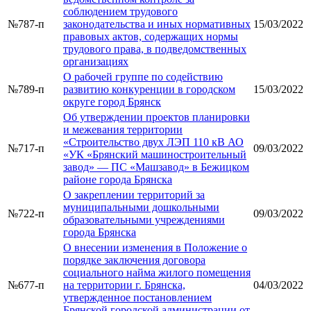
соблюдением трудового
№787-п
законодательства и иных нормативных
15/03/2022
правовых актов, содержащих нормы
трудового права, в подведомственных
организациях
О рабочей группе по содействию
№789-п
развитию конкуренции в городском
15/03/2022
округе город Брянск
Об утверждении проектов планировки
и межевания территории
«Строительство двух ЛЭП 110 кВ АО
№717-п
09/03/2022
«УК «Брянский машиностроительный
завод» — ПС «Машзавод» в Бежицком
районе города Брянска
О закреплении территорий за
муниципальными дошкольными
№722-п
09/03/2022
образовательными учреждениями
города Брянска
О внесении изменения в Положение о
порядке заключения договора
социального найма жилого помещения
№677-п
на территории г. Брянска,
04/03/2022
утвержденное постановлением
Брянской городской администрации от