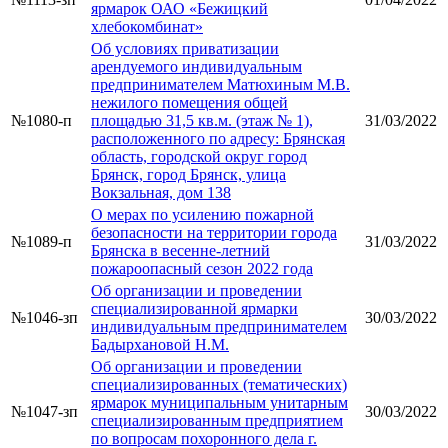
ярмарок ОАО «Бежицкий
хлебокомбинат»
Об условиях приватизации
арендуемого индивидуальным
предпринимателем Матюхиным М.В.
нежилого помещения общей
№1080-п
площадью 31,5 кв.м. (этаж № 1),
31/03/2022
расположенного по адресу: Брянская
область, городской округ город
Брянск, город Брянск, улица
Вокзальная, дом 138
О мерах по усилению пожарной
безопасности на территории города
№1089-п
31/03/2022
Брянска в весенне-летний
пожароопасный сезон 2022 года
Об организации и проведении
специализированной ярмарки
№1046-зп
30/03/2022
индивидуальным предпринимателем
Бадырхановой Н.М.
Об организации и проведении
специализированных (тематических)
ярмарок муниципальным унитарным
№1047-зп
30/03/2022
специализированным предприятием
по вопросам похоронного дела г.