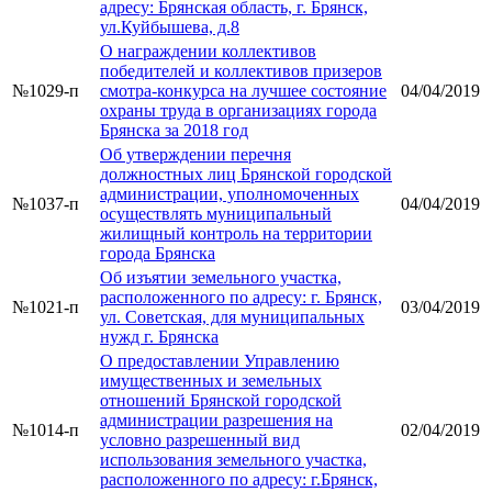
адресу: Брянская область, г. Брянск,
ул.Куйбышева, д.8
О награждении коллективов
победителей и коллективов призеров
№1029-п
смотра-конкурса на лучшее состояние
04/04/2019
охраны труда в организациях города
Брянска за 2018 год
Об утверждении перечня
должностных лиц Брянской городской
администрации, уполномоченных
№1037-п
04/04/2019
осуществлять муниципальный
жилищный контроль на территории
города Брянска
Об изъятии земельного участка,
расположенного по адресу: г. Брянск,
№1021-п
03/04/2019
ул. Советская, для муниципальных
нужд г. Брянска
О предоставлении Управлению
имущественных и земельных
отношений Брянской городской
администрации разрешения на
№1014-п
02/04/2019
условно разрешенный вид
использования земельного участка,
расположенного по адресу: г.Брянск,