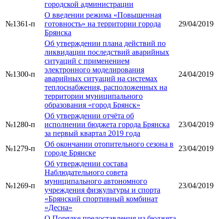
городской администрации
О введении режима «Повышенная
№1361-п
готовность» на территории города
29/04/2019
Брянска
Об утверждении плана действий по
ликвидации последствий аварийных
ситуаций с применением
электронного моделирования
№1300-п
24/04/2019
аварийных ситуаций на системах
теплоснабжения, расположенных на
территории муниципального
образования «город Брянск»
Об утверждении отчёта об
№1280-п
исполнении бюджета города Брянска
23/04/2019
за первый квартал 2019 года
Об окончании отопительного сезона в
№1279-п
23/04/2019
городе Брянске
Об утверждении состава
Наблюдательного совета
муниципального автономного
№1269-п
23/04/2019
учреждения физкультуры и спорта
«Брянский спортивный комбинат
«Десна»
О Порядке предоставления из бюджета