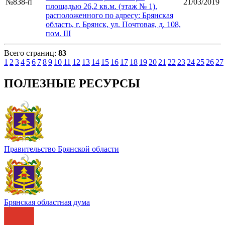
№838-п
21/03/2019
площадью 26,2 кв.м. (этаж № 1),
расположенного по адресу: Брянская
область, г. Брянск, ул. Почтовая, д. 108,
пом. III
Всего страниц:
83
1
2
3
4
5
6
7
8
9
10
11
12
13
14
15
16
17
18
19
20
21
22
23
24
25
26
27
ПОЛЕЗНЫЕ РЕСУРСЫ
Правительство Брянской области
Брянская областная дума