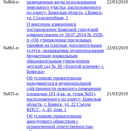
№864-п
разрешенные виды использования
22/03/2019
земельного участка, расположенного
по адресу: Брянская область, г.Брянск,
ул. Сталелитейная, 1
О внесении изменения в
постановление Брянской городской
администрации от 18.07.2014 № 1928-
п «Об утверждении предельных
тарифов на платные дополнительные
№861-п
22/03/2019
услуги, оказываемые муниципальным
бюджетным дошкольным
образовательным учреждением
детский сад № 38 «Золотой ключик» г.
Брянска»
Об условиях приватизации
находящегося в муниципальной
собственности нежилого помещения
№835-п
площадью 101,4 кв. м. (этаж №01),
21/03/2019
расположенного по адресу: Брянская
область, г. Брянск, ул. 22 Съезда
КПСС, д. 43, пом. 1
Об условиях приватизации
арендуемого обществом с
ограниченной ответственностью