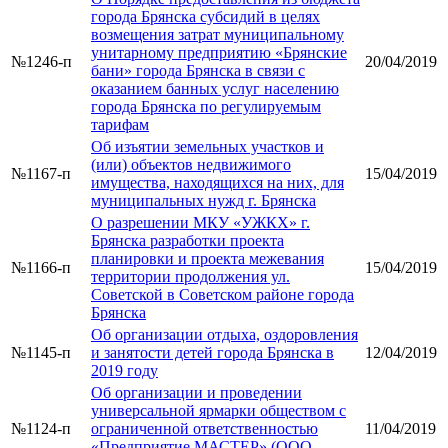
города Брянска субсидий в целях
возмещения затрат муниципальному
унитарному предприятию «Брянские
№1246-п
20/04/2019
бани» города Брянска в связи с
оказанием банных услуг населению
города Брянска по регулируемым
тарифам
Об изъятии земельных участков и
(или) объектов недвижимого
№1167-п
15/04/2019
имущества, находящихся на них, для
муниципальных нужд г. Брянска
О разрешении МКУ «УЖКХ» г.
Брянска разработки проекта
планировки и проекта межевания
№1166-п
15/04/2019
территории продолжения ул.
Советской в Советском районе города
Брянска
Об организации отдыха, оздоровления
№1145-п
и занятости детей города Брянска в
12/04/2019
2019 году
Об организации и проведении
универсальной ярмарки обществом с
№1124-п
ограниченной ответственностью
11/04/2019
«Предприятие МАСТЕР» (ООО