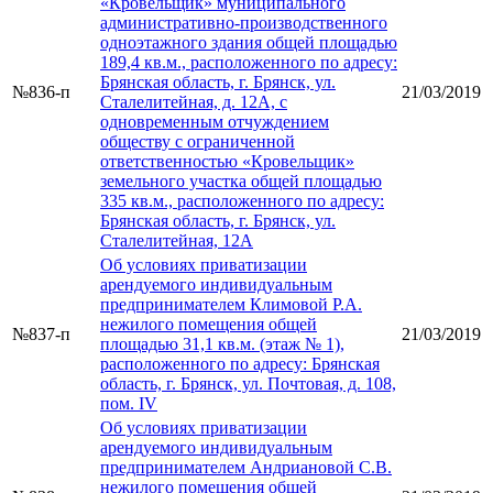
«Кровельщик» муниципального
административно-производственного
одноэтажного здания общей площадью
189,4 кв.м., расположенного по адресу:
Брянская область, г. Брянск, ул.
№836-п
21/03/2019
Сталелитейная, д. 12А, с
одновременным отчуждением
обществу с ограниченной
ответственностью «Кровельщик»
земельного участка общей площадью
335 кв.м., расположенного по адресу:
Брянская область, г. Брянск, ул.
Сталелитейная, 12А
Об условиях приватизации
арендуемого индивидуальным
предпринимателем Климовой Р.А.
нежилого помещения общей
№837-п
21/03/2019
площадью 31,1 кв.м. (этаж № 1),
расположенного по адресу: Брянская
область, г. Брянск, ул. Почтовая, д. 108,
пом. IV
Об условиях приватизации
арендуемого индивидуальным
предпринимателем Андриановой С.В.
нежилого помещения общей