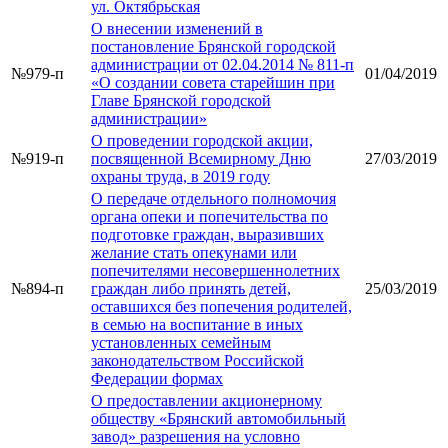
ул. Октябрьская
О внесении изменений в
постановление Брянской городской
администрации от 02.04.2014 № 811-п
№979-п
01/04/2019
«О создании совета старейшин при
Главе Брянской городской
администрации»
О проведении городской акции,
№919-п
посвященной Всемирному Дню
27/03/2019
охраны труда, в 2019 году
О передаче отдельного полномочия
органа опеки и попечительства по
подготовке граждан, выразивших
желание стать опекунами или
попечителями несовершеннолетних
№894-п
граждан либо принять детей,
25/03/2019
оставшихся без попечения родителей,
в семью на воспитание в иных
установленных семейным
законодательством Российской
Федерации формах
О предоставлении акционерному
обществу «Брянский автомобильный
завод» разрешения на условно