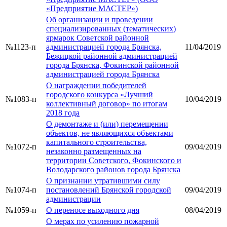
«Предприятие МАСТЕР»)
Об организации и проведении
специализированных (тематических)
ярмарок Советской районной
№1123-п
администрацией города Брянска,
11/04/2019
Бежицкой районной администрацией
города Брянска, Фокинской районной
администрацией города Брянска
О награждении победителей
городского конкурса «Лучший
№1083-п
10/04/2019
коллективный договор» по итогам
2018 года
О демонтаже и (или) перемещении
объектов, не являющихся объектами
капитального строительства,
№1072-п
09/04/2019
незаконно размещенных на
территории Советского, Фокинского и
Володарского районов города Брянска
О признании утратившими силу
№1074-п
постановлений Брянской городской
09/04/2019
администрации
№1059-п
О переносе выходного дня
08/04/2019
О мерах по усилению пожарной