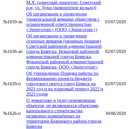
М.Х. (адресный ориентир: Советский
р-н, ул. Дуки (разворотное кольцо))
Об организации и проведении
универсальной ярмарки обществом с
№1659-зп
03/07/2020
ограниченной ответственностью
«Энерготорг» (ООО «Энерготорг»)
Об организации и проведении
сезонных ярмарок (овощных базаров)
Советской районной администрацией
№1636-зп
города Брянска, Бежицкой районной
02/07/2020
администрацией города Брянска,
Фокинской районной администрацией
города Брянска, ООО «Энерготорг»
Об утверждении Порядка работы по
формированию проекта бюджета
№1629-п
городского округа город Брянск на
02/07/2020
2021 год и на плановый период 2022 и
2023 годов
О демонтаже и (или) перемещении
объектов, не являющихся объектами
капитального строительства,
№1626-п
30/06/2020
незаконно размещённых на
территории Бежицкого района города
Брянска