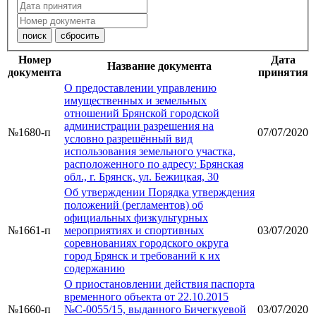
Номер
Дата
Название документа
документа
принятия
О предоставлении управлению
имущественных и земельных
отношений Брянской городской
администрации разрешения на
№1680-п
07/07/2020
условно разрешённый вид
использования земельного участка,
расположенного по адресу: Брянская
обл., г. Брянск, ул. Бежицкая, 30
Об утверждении Порядка утверждения
положений (регламентов) об
официальных физкультурных
№1661-п
мероприятиях и спортивных
03/07/2020
соревнованиях городского округа
город Брянск и требований к их
содержанию
О приостановлении действия паспорта
временного объекта от 22.10.2015
№1660-п
№С-0055/15, выданного Бичегкуевой
03/07/2020