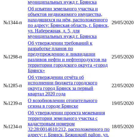
муниципальных нужд г. Брянска
Об изъятии земельного участка и
объектов недвижимого имущества,
находящихся на нём, расположенного
№1344-п
29/05/2020
по адресу: Брянская область, г. Брянск,
ул. Набережная, д. 5, для
муниципальных нужд г. Брянска
Об утверждении требований к
разработке планов по
предупреждению и ликвидации
№1298-п
25/05/2020
разливов нефти и нефтепродуктов на
территории городского округа «город
Брянск»
Об утверждении отчёта об
исполнении бюджета городского
№1285-п
22/05/2020
округа город Брянск за первый
квартал 2020 года
О возобновлении отопительного
№1239-п
19/05/2020
сезона в городе Брянске
Об утверждении проекта межевания
территории земельного участка с
кадастровым номером
№1234-п
18/05/2020
32:28:0014610:212, расположенного по
адресу: г. Брянск, Бежицкий район, ул.