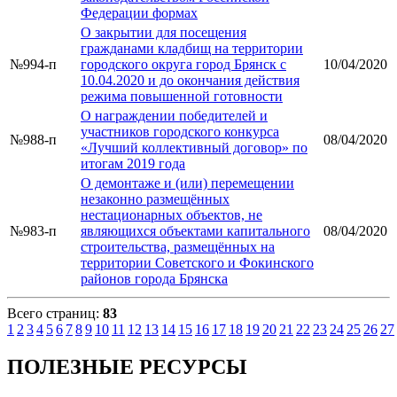
Федерации формах
О закрытии для посещения
гражданами кладбищ на территории
№994-п
городского округа город Брянск с
10/04/2020
10.04.2020 и до окончания действия
режима повышенной готовности
О награждении победителей и
участников городского конкурса
№988-п
08/04/2020
«Лучший коллективный договор» по
итогам 2019 года
О демонтаже и (или) перемещении
незаконно размещённых
нестационарных объектов, не
№983-п
являющихся объектами капитального
08/04/2020
строительства, размещённых на
территории Советского и Фокинского
районов города Брянска
Всего страниц:
83
1
2
3
4
5
6
7
8
9
10
11
12
13
14
15
16
17
18
19
20
21
22
23
24
25
26
27
ПОЛЕЗНЫЕ РЕСУРСЫ