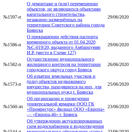
О демонтаже и (или) перемещении
объектов, не являющихся объектами
капитального строительства,
№1597-п
29/06/2020
незаконно размещённых на
территории Советского района города
Брянска
О прекращении действия паспорта
временного объекта от 01.04.2020
№1586-п
29/06/2020
№С-019/20, выданного Амбарцумян
И.Р. (место в Схеме 127)
Осуществление муниципального
№1582-п
жилищного контроля на территории
26/06/2020
городского округа город Брянск
Об изъятии земельных участков и
(или) объектов недвижимого
№1573-п
25/06/2020
имущества, находящихся на них, для
муниципальных нужд г. Брянска
Об организации и проведении
универсальной ярмарки ООО ГК
№1560-зп
23/06/2020
«Промресурс» филиал ООО «Европа»
— «Европа-46» г. Брянск
Об утверждении актуализированных
схем водоснабжения и водоотведения
№1544-п
муниципального образования «город
23/06/2020