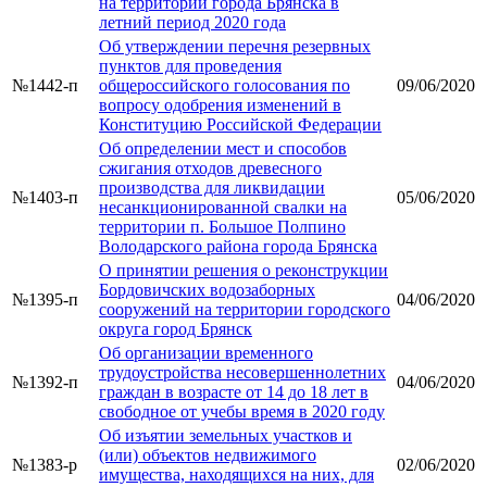
на территории города Брянска в
летний период 2020 года
Об утверждении перечня резервных
пунктов для проведения
№1442-п
общероссийского голосования по
09/06/2020
вопросу одобрения изменений в
Конституцию Российской Федерации
Об определении мест и способов
сжигания отходов древесного
производства для ликвидации
№1403-п
05/06/2020
несанкционированной свалки на
территории п. Большое Полпино
Володарского района города Брянска
О принятии решения о реконструкции
Бордовичских водозаборных
№1395-п
04/06/2020
сооружений на территории городского
округа город Брянск
Об организации временного
трудоустройства несовершеннолетних
№1392-п
04/06/2020
граждан в возрасте от 14 до 18 лет в
свободное от учебы время в 2020 году
Об изъятии земельных участков и
(или) объектов недвижимого
№1383-р
02/06/2020
имущества, находящихся на них, для