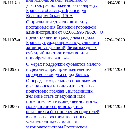
вид использования земельного
№1113-п
28/04/2020
участка, расположенного по адресу:
Брянская область, г. Брянск, ул
Красноармейская, 156А
О признании утратившим силу
постановления Брянской городской
администрации от 02.06.1995 №626 «О
предоставлении гражданам города
№1107-п
27/04/2020
Брянска, нуждающимся в улучшении
жилищных условий, безвозмездных
субсидий на строительство или
приобретение жилья»
О мерах поддержки субъектов малого
№1092-п
и среднего предпринимательства
24/04/2020
городского округа город Брянск
О передаче отдельного полномочия
органа опеки и попечительства по
подготовке граждан, выразивших
желание стать опекунами или
попечителями несовершеннолетних
№1000-п
граждан либо принять детей,
14/04/2020
оставшихся без попечения родителей,
в семью на воспитание в иных
установленных семейным
законодательством Российской