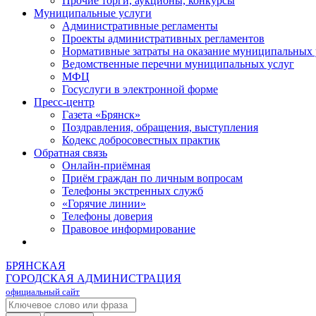
Прочие торги, аукционы, конкурсы
Муниципальные услуги
Административные регламенты
Проекты административных регламентов
Нормативные затраты на оказание муниципальных 
Ведомственные перечни муниципальных услуг
МФЦ
Госуслуги в электронной форме
Пресс-центр
Газета «Брянск»
Поздравления, обращения, выступления
Кодекс добросовестных практик
Обратная связь
Онлайн-приёмная
Приём граждан по личным вопросам
Телефоны экстренных служб
«Горячие линии»
Телефоны доверия
Правовое информирование
БРЯНСКАЯ
ГОРОДСКАЯ АДМИНИСТРАЦИЯ
официальный сайт