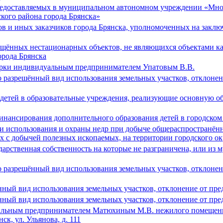
редоставляемых в муниципальном автономном учреждении «Мн
кого района города Брянска»
в и иных заказчиков города Брянска, уполномоченных на заклю
ещённых нестационарных объектов, не являющихся объектами ка
орода Брянска
арки индивидуальным предпринимателем Упатовым В.В.
о разрешённый вид использования земельных участков, отклоне
е детей в образовательные учреждения, реализующие основную 
ансирования дополнительного образования детей в городском 
и использования и охраны недр при добыче общераспространённ
х с добычей полезных ископаемых, на территории городского ок
ударственная собственность на которые не разграничена, или из
о разрешённый вид использования земельных участков, отклоне
ный вид использования земельных участков, отклонение от пре
ный вид использования земельных участков, отклонение от пре
альным предпринимателем Матюхиным М.В. нежилого помещения
ск, ул. Ульянова, д. 111