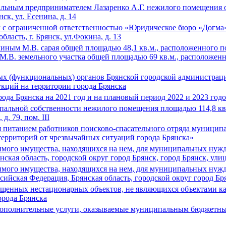
льным предпринимателем Лазаренко А.Г. нежилого помещения о
ск, ул. Есенина, д. 14
 с ограниченной ответственностью «Юридическое бюро «Догма
бласть, г. Брянск, ул.Фокина, д. 13
ым М.В. сарая общей площадью 48,1 кв.м., расположенного по ад
. земельного участка общей площадью 69 кв.м., расположенного 
ых (функциональных) органов Брянской городской администраци
кций на территории города Брянска
ода Брянска на 2021 год и на плановый период 2022 и 2023 год
пальной собственности нежилого помещения площадью 114,8 кв.
д. 79, пом. III
 питанием работников поисково-спасательного отряда муницип
территорий от чрезвычайных ситуаций города Брянска»
жимого имущества, находящихся на нем, для муниципальных нуж
нская область, городской округ город Брянск, город Брянск, ули
имого имущества, находящихся на нем, для муниципальных нужд
ссийская Федерация, Брянская область, городской округ город Б
ещенных нестационарных объектов, не являющихся объектами ка
орода Брянска
дополнительные услуги, оказываемые муниципальным бюджетн