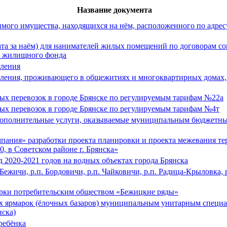
Название документа
ого имущества, находящихся на нём, расположенного по адресу: 
та за наём) для нанимателей жилых помещений по договорам с
о жилищного фонда
еления
еления, проживающего в общежитиях и многоквартирных домах
х перевозок в городе Брянске по регулируемым тарифам №22а
х перевозок в городе Брянске по регулируемым тарифам №4т
дополнительные услуги, оказываемые муниципальным бюджетн
пания» разработки проекта планировки и проекта межевания те
, в Советском районе г. Брянска»
 2020-2021 годов на водных объектах города Брянска
ежичи, р.п. Бордовичи, р.п. Чайковичи, р.п. Радица-Крыловка, р
арки потребительским обществом «Бежицкие ряды»
х ярмарок (ёлочных базаров) муниципальным унитарным специ
нска)
ребёнка