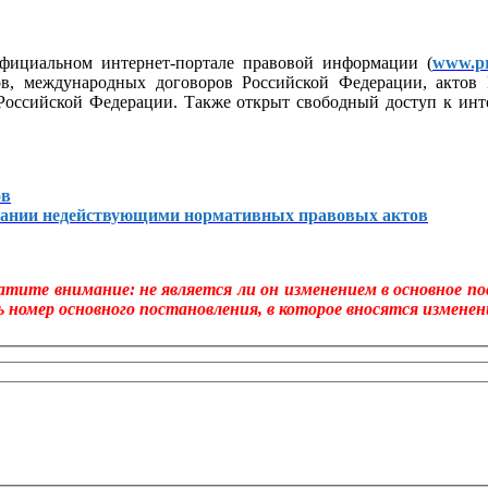
фициальном интернет-портале правовой информации (
www.pr
ов, международных договоров Российской Федерации, актов 
 Российской Федерации. Также открыт свободный доступ к ин
ов
изнании недействующими нормативных правовых актов
тите внимание: не является ли он изменением в основное по
 номер основного постановления, в которое вносятся изменен