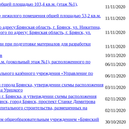
бщей площадью 103,4 кв.м. (этаж №1),
11/11/2020
» нежилого помещения общей площадью 53,2 кв.м.
11/11/2020
ресу:Брянская область, г. Брянск, ул. Никитина,
по адресу: Брянская область, г. Брянск, ул.
11/11/2020
и при подготовке материалов для разработки
11/11/2020
ов
10/11/2020
м. (цокольный этаж №1), расположенного по
06/11/2020
ального казённого учреждения «Управление по
06/11/2020
д города Брянска, утверждении схемы расположения
03/11/2020
ца Урицкого
 г. Брянска, и утверждении схемы расположения
02/11/2020
рянск, город Брянск, проспект Станке Димитрова
питального строительства, размещенных на
02/11/2020
ым общеобразовательным учреждением «Брянский
30/10/2020