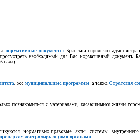
и
нормативные документы
Брянской городской администра
 просмотреть необходимый для Вас нормативный документ. Ба
 года).
литета
, все
муниципальные программы
, а также
Стратегия со
лько познакомиться с материалами, касающимися жизни горожа
икуются нормативно-правовые акты системы внутреннего 
проверках контролирующими органами
.