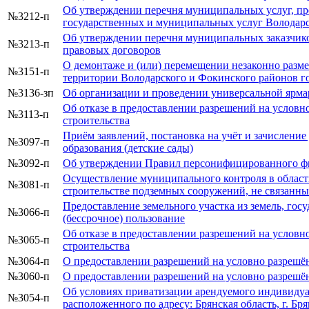
Об утверждении перечня муниципальных услуг, п
№3212-п
государственных и муниципальных услуг Володарс
Об утверждении перечня муниципальных заказчико
№3213-п
правовых договоров
О демонтаже и (или) перемещении незаконно разм
№3151-п
территории Володарского и Фокинского районов г
№3136-зп
Об организации и проведении универсальной ярм
Об отказе в предоставлении разрешений на условн
№3113-п
строительства
Приём заявлений, постановка на учёт и зачислени
№3097-п
образования (детские сады)
№3092-п
Об утверждении Правил персонифицированного фин
Осуществление муниципального контроля в област
№3081-п
строительстве подземных сооружений, не связанны
Предоставление земельного участка из земель, гос
№3066-п
(бессрочное) пользование
Об отказе в предоставлении разрешений на условн
№3065-п
строительства
№3064-п
О предоставлении разрешений на условно разрешён
№3060-п
О предоставлении разрешений на условно разрешён
Об условиях приватизации арендуемого индивиду
№3054-п
расположенного по адресу: Брянская область, г. Брян