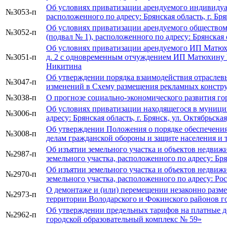
Об условиях приватизации арендуемого индивидуа
№3053-п
расположенного по адресу: Брянская область, г. Брян
Об условиях приватизации арендуемого обществом
№3052-п
(подвал № 1), расположенного по адресу: Брянская о
Об условиях приватизации арендуемого ИП Матюхин
№3051-п
д. 2 с одновременным отчуждением ИП Матюхину М.В
Никитина
Об утверждении порядка взаимодействия отраслев
№3047-п
изменений в Схему размещения рекламных констру
№3038-п
О прогнозе социально-экономического развития гор
Об условиях приватизации находящегося в муници
№3006-п
адресу: Брянская область, г. Брянск, ул. Октябрьская, 
Об утверждении Положения о порядке обеспечения
№3008-п
делам гражданской обороны и защите населения и 
Об изъятии земельного участка и объектов недви
№2987-п
земельного участка, расположенного по адресу: Бря
Об изъятии земельного участка и объектов недвиж
№2970-п
земельного участка, расположенного по адресу: Ро
О демонтаже и (или) перемещении незаконно разм
№2973-п
территории Володарского и Фокинского районов г
Об утверждении предельных тарифов на платные 
№2962-п
городской образовательный комплекс № 59»