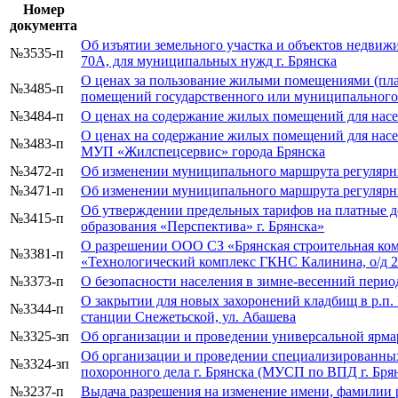
Номер
документа
Об изъятии земельного участка и объектов недвижим
№3535-п
70А, для муниципальных нужд г. Брянска
О ценах за пользование жилыми помещениями (пла
№3485-п
помещений государственного или муниципальног
№3484-п
О ценах на содержание жилых помещений для нас
О ценах на содержание жилых помещений для нас
№3483-п
МУП «Жилспецсервис» города Брянска
№3472-п
Об изменении муниципального маршрута регулярны
№3471-п
Об изменении муниципального маршрута регулярны
Об утверждении предельных тарифов на платные 
№3415-п
образования «Перспектива» г. Брянска»
О разрешении ООО СЗ «Брянская строительная ком
№3381-п
«Технологический комплекс ГКНС Калинина, о/д 20
№3373-п
О безопасности населения в зимне-весенний период
О закрытии для новых захоронений кладбищ в р.п. Б
№3344-п
станции Снежетьской, ул. Абашева
№3325-зп
Об организации и проведении универсальной ярм
Об организации и проведении специализированны
№3324-зп
похоронного дела г. Брянска (МУСП по ВПД г. Бря
№3237-п
Выдача разрешения на изменение имени, фамилии 