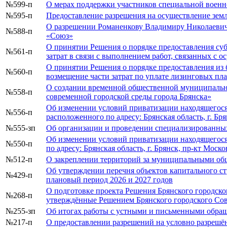
№599-п
О мерах поддержки участников специальной военн
№595-п
Предоставление разрешения на осуществление земл
О разрешении Романенкову Владимиру Николаевичу 
№588-п
«Союз»
О принятии Решения о порядке предоставления суб
№561-п
затрат в связи с выполнением работ, связанных с
О принятии Решения о порядке предоставления из 
№560-п
возмещение части затрат по уплате лизинговых пл
О создании временной общественной муниципальн
№558-п
современной городской среды города Брянска»
Об изменении условий приватизации находящегося
№556-п
расположенного по адресу: Брянская область, г. Брян
№555-зп
Об организации и проведении специализированных
Об изменении условий приватизации находящегося
№550-п
по адресу: Брянская область, г. Брянск, пр-кт Моско
№512-п
О закреплении территорий за муниципальными об
Об утверждении перечня объектов капитального ст
№429-п
плановый период 2026 и 2027 годов
О подготовке проекта Решения Брянского городско
№268-п
утверждённые Решением Брянского городского Сов
№255-зп
Об итогах работы с устными и письменными обращ
№217-п
О предоставлении разрешений на условно разрешён