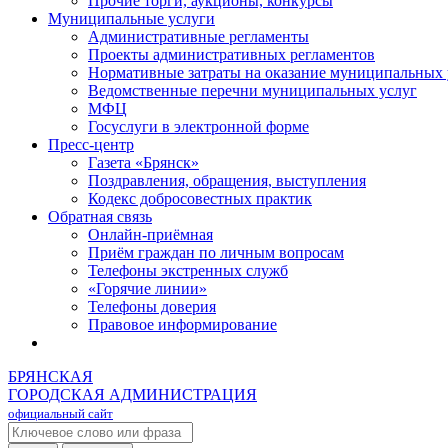
Прочие торги, аукционы, конкурсы
Муниципальные услуги
Административные регламенты
Проекты административных регламентов
Нормативные затраты на оказание муниципальных 
Ведомственные перечни муниципальных услуг
МФЦ
Госуслуги в электронной форме
Пресс-центр
Газета «Брянск»
Поздравления, обращения, выступления
Кодекс добросовестных практик
Обратная связь
Онлайн-приёмная
Приём граждан по личным вопросам
Телефоны экстренных служб
«Горячие линии»
Телефоны доверия
Правовое информирование
БРЯНСКАЯ
ГОРОДСКАЯ АДМИНИСТРАЦИЯ
официальный сайт