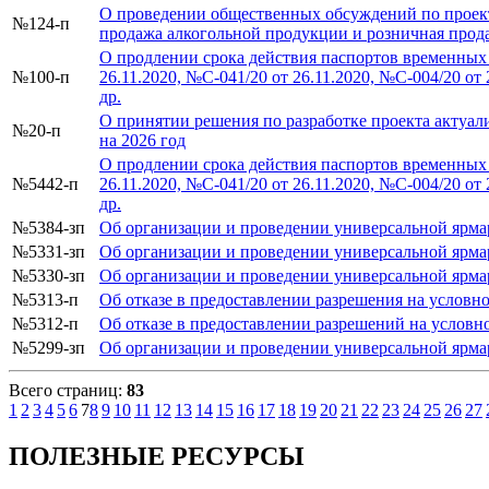
О проведении общественных обсуждений по проек
№124-п
продажа алкогольной продукции и розничная прода
О продлении срока действия паспортов временных 
№100-п
26.11.2020, №С-041/20 от 26.11.2020, №С-004/20 от 
др.
О принятии решения по разработке проекта актуал
№20-п
на 2026 год
О продлении срока действия паспортов временных 
№5442-п
26.11.2020, №С-041/20 от 26.11.2020, №С-004/20 от 
др.
№5384-зп
Об организации и проведении универсальной ярм
№5331-зп
Об организации и проведении универсальной яр
№5330-зп
Об организации и проведении универсальной ярм
№5313-п
Об отказе в предоставлении разрешения на условн
№5312-п
Об отказе в предоставлении разрешений на условн
№5299-зп
Об организации и проведении универсальной ярм
Всего страниц:
83
1
2
3
4
5
6
7
8
9
10
11
12
13
14
15
16
17
18
19
20
21
22
23
24
25
26
27
ПОЛЕЗНЫЕ РЕСУРСЫ