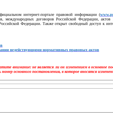
фициальном интернет-портале правовой информации (
www.pr
ов, международных договоров Российской Федерации, актов 
 Российской Федерации. Также открыт свободный доступ к ин
ов
изнании недействующими нормативных правовых актов
тите внимание: не является ли он изменением в основное по
 номер основного постановления, в которое вносятся изменен