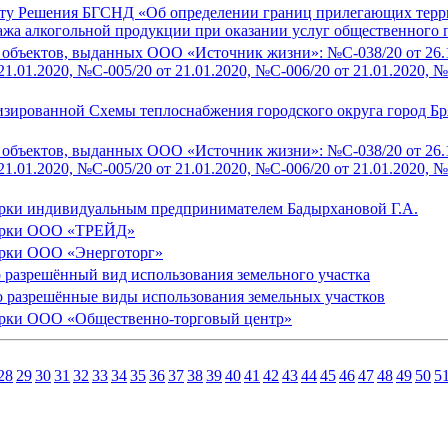
ту Решения БГСНД «Об определении границ прилегающих террит
жа алкогольной продукции при оказании услуг общественного п
объектов, выданных ООО «Источник жизни»: №С-038/20 от 26.11
21.01.2020, №С-005/20 от 21.01.2020, №С-006/20 от 21.01.2020, №
изированной Схемы теплоснабжения городского округа город Бря
объектов, выданных ООО «Источник жизни»: №С-038/20 от 26.11
21.01.2020, №С-005/20 от 21.01.2020, №С-006/20 от 21.01.2020, №
арки индивидуальным предпринимателем Бадырхановой Г.А.
марки ООО «ТРЕЙД»
арки ООО «Энерготорг»
о разрешённый вид использования земельного участка
о разрешённые виды использования земельных участков
арки ООО «Общественно-торговый центр»
28
29
30
31
32
33
34
35
36
37
38
39
40
41
42
43
44
45
46
47
48
49
50
5