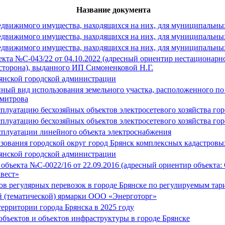
Название документа
недвижимого имущества, находящихся на них, для муниципальных
недвижимого имущества, находящихся на них, для муниципальных
недвижимого имущества, находящихся на них, для муниципальных
та №С-043/22 от 04.10.2022 (адресный ориентир нестационарног
 сторона), выданного ИП Симоненковой Н.Г.
янской городской администрации
ный вид использования земельного участка, расположенного по а
имитрова
луатацию бесхозяйных объектов электросетевого хозяйства гор
луатацию бесхозяйных объектов электросетевого хозяйства гор
сплуатации линейного объекта электроснабжения
зования городской округ город Брянск комплексных кадастровы
янской городской администрации
объекта №С-0022/16 от 22.09.2016 (адресный ориентир объекта: 
вест»
 регулярных перевозок в городе Брянске по регулируемым тари
й (тематической) ярмарки ООО «Энерготорг»
ерритории города Брянска в 2025 году
бъектов и объектов инфраструктуры в городе Брянске