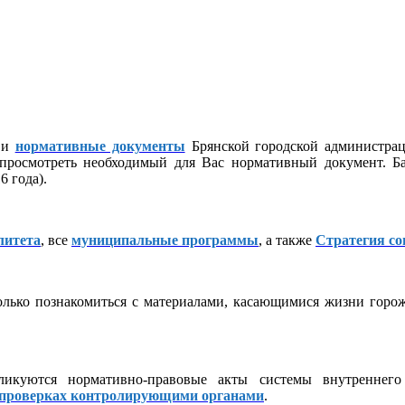
и
нормативные документы
Брянской городской администра
 просмотреть необходимый для Вас нормативный документ. Ба
 года).
литета
, все
муниципальные программы
, а также
Стратегия со
лько познакомиться с материалами, касающимися жизни горожа
икуются нормативно-правовые акты системы внутреннего 
проверках контролирующими органами
.