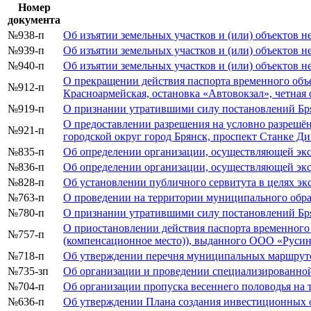
Номер
документа
№938-п
Об изъятии земельных участков и (или) объектов 
№939-п
Об изъятии земельных участков и (или) объектов 
№940-п
Об изъятии земельных участков и (или) объектов 
О прекращении действия паспорта временного объек
№912-п
Красноармейская, остановка «Автовокзал», четная
№919-п
О признании утратившими силу постановлений Бр
О предоставлении разрешения на условно разрешён
№921-п
городской округ город Брянск, проспект Станке Д
№835-п
Об определении организации, осуществляющей эксп
№836-п
Об определении организации, осуществляющей эксп
№828-п
Об установлении публичного сервитута в целях эк
№763-п
О проведении на территории муниципального обра
№780-п
О признании утратившими силу постановлений Бр
О приостановлении действия паспорта временного 
№757-п
(компенсационное место)), выданного ООО «Русин
№718-п
Об утверждении перечня муниципальных маршрутов
№735-зп
Об организации и проведении специализированно
№704-п
Об организации пропуска весеннего половодья на т
№636-п
Об утверждении Плана создания инвестиционных о