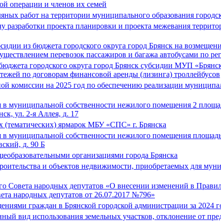
ой операции и членов их семей
яных работ на территории муниципального образования городск
разработки проекта планировки и проекта межевания территори
сидии из бюджета городского округа город Брянск на возмещен
 осуществлением перевозок пассажиров и багажа автобусами по р
бюджета городского округа город Брянск субсидии МУП «Брянско
атежей по договорам финансовой аренды (лизинга) троллейбусов
ой комиссии на 2025 год по обеспечению реализации муницип
 в муниципальной собственности нежилого помещения 2 площадь
ск, ул. 2-я Аллея, д. 17
 (тематических) ярмарок МБУ «СПС» г. Брянска
 в муниципальной собственности нежилого помещения площадью
вский, д. 90 Б
щеобразовательными организациями города Брянска
роительства и объектов недвижимости, приобретаемых для муни
го Совета народных депутатов «О внесении изменений в Правила
ета народных депутатов от 26.07.2017 №796»
ениями граждан в Брянской городской администрации за 2024 г
ный вид использования земельных участков, отклонение от пре