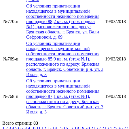
Об условиях приватизации
находящегося в муниципальной
собственности нежилого помещения
№770-п
площадью 88,2 кв. м. (этаж подвал
19/03/2018
№1), расположенного по адресу:
Брянская область, г. Брянск, ул. Вали
Сафроновой, д. 69
Об условиях приватизации
находящегося в муниципальной
собственности нежилого помещения
№769-п
площадью 85,9 кв. м. (этаж №1),
19/03/2018
расположенного по адресу: Брянская
область, г. Брянск, Советский р-н, ул. 3
Июля, д. 3
Об условиях приватизации
находящегося в муниципальной
собственности нежилого помещения
№768-п
площадью 87,1 кв. м. (этаж №1),
19/03/2018
расположенного по адресу: Брянская
область, г. Брянск, Советский р-н, ул. 3
Июля, д. 3
Всего страниц:
83
1
2
3
4
5
6
7
8
9
10
11
12
13
14
15
16
17
18
19
20
21
22
23
24
25
26
27