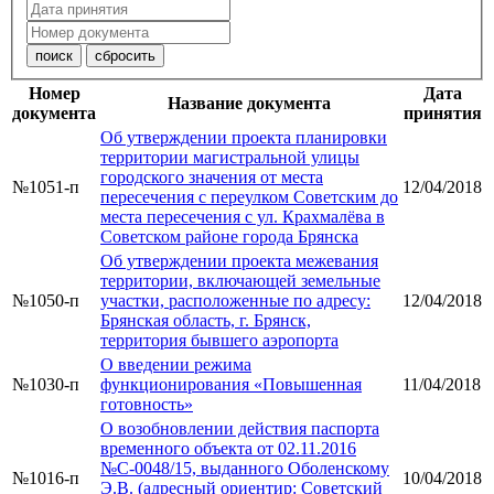
Номер
Дата
Название документа
документа
принятия
Об утверждении проекта планировки
территории магистральной улицы
городского значения от места
№1051-п
12/04/2018
пересечения с переулком Советским до
места пересечения с ул. Крахмалёва в
Советском районе города Брянска
Об утверждении проекта межевания
территории, включающей земельные
№1050-п
участки, расположенные по адресу:
12/04/2018
Брянская область, г. Брянск,
территория бывшего аэропорта
О введении режима
№1030-п
функционирования «Повышенная
11/04/2018
готовность»
О возобновлении действия паспорта
временного объекта от 02.11.2016
№С-0048/15, выданного Оболенскому
№1016-п
10/04/2018
Э.В. (адресный ориентир: Советский