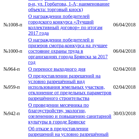
р-н, ул. Горбатова, 1-А; наименование
объекта: торговый киоск)
О награждении победителей
городского конкурса «Лучший
№1008-п
06/04/2018
коллективный договор» по итогам
2017 года
О награждении победителей и
призеров смотра-конкурса на лучшее
№1000-п
состояние охраны труда в
06/04/2018
организациях города Брянска за 2017
год
№964-п
О переносе выходного дня
02/04/2018
О предоставлении разрешений на
условно разрешённый вид
№959-п
использования земельных участков,
02/04/2018
отклонение от предельных параметров
разрешённого строительства
О проведении месячника по
благоустройству, экологии,
№942-п
30/03/2018
озеленению и повышению санитарной
культуры в городе Брянске
Об отказе в предоставлении
разрешений на условно разрешённый