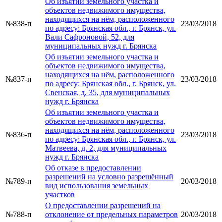
Об изъятии земельного участка и
объектов недвижимого имущества,
находящихся на нём, расположенного
№838-п
23/03/2018
по адресу: Брянская обл., г. Брянск, ул.
Вали Сафроновой, 52, для
муниципальных нужд г. Брянска
Об изъятии земельного участка и
объектов недвижимого имущества,
находящихся на нём, расположенного
№837-п
23/03/2018
по адресу: Брянская обл., г. Брянск, ул.
Свенская, д. 35, для муниципальных
нужд г. Брянска
Об изъятии земельного участка и
объектов недвижимого имущества,
находящихся на нём, расположенного
№836-п
23/03/2018
по адресу: Брянская обл., г. Брянск, ул.
Матвеева, д. 2, для муниципальных
нужд г. Брянска
Об отказе в предоставлении
разрешений на условно разрешённый
№789-п
20/03/2018
вид использования земельных
участков
О предоставлении разрешений на
№788-п
отклонение от предельных параметров
20/03/2018