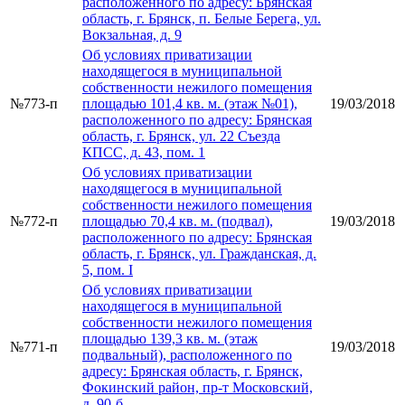
расположенного по адресу: Брянская
область, г. Брянск, п. Белые Берега, ул.
Вокзальная, д. 9
Об условиях приватизации
находящегося в муниципальной
собственности нежилого помещения
№773-п
площадью 101,4 кв. м. (этаж №01),
19/03/2018
расположенного по адресу: Брянская
область, г. Брянск, ул. 22 Съезда
КПСС, д. 43, пом. 1
Об условиях приватизации
находящегося в муниципальной
собственности нежилого помещения
№772-п
площадью 70,4 кв. м. (подвал),
19/03/2018
расположенного по адресу: Брянская
область, г. Брянск, ул. Гражданская, д.
5, пом. I
Об условиях приватизации
находящегося в муниципальной
собственности нежилого помещения
площадью 139,3 кв. м. (этаж
№771-п
19/03/2018
подвальный), расположенного по
адресу: Брянская область, г. Брянск,
Фокинский район, пр-т Московский,
д. 90-б