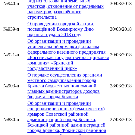
вид использования земельных
№940-п
30/03/2018
участков, отклонение от предельных
параметров разрешённого
строительства
О проведении городской акции,
№939-п
посвящённой Всемирному Дню
30/03/2018
охраны труда, в 2018 году
Об организации и проведении
универсальной ярмарки филиалом
федерального казенного предприятия
№921-п
29/03/2018
«Российская государственная цирковая
компания» «Брянский
государственный цирк»
О порядке осуществления органами
местного самоуправления города
№903-п
Брянска бюджетных полномочий
28/03/2018
главных администраторов доходов
бюджета города Брянска
Об организации и проведении
специализированных (тематических)
ярмарок Советской районной
№880-п
администрацией города Брянска,
27/03/2018
Бежицкой районной администрацией
города Брянска, Фокинской районной