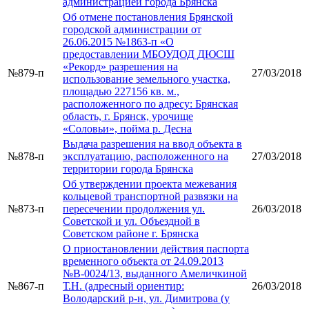
администрацией города Брянска
Об отмене постановления Брянской
городской администрации от
26.06.2015 №1863-п «О
предоставлении МБОУДОД ДЮСШ
«Рекорд» разрешения на
№879-п
27/03/2018
использование земельного участка,
площадью 227156 кв. м.,
расположенного по адресу: Брянская
область, г. Брянск, урочище
«Соловьи», пойма р. Десна
Выдача разрешения на ввод объекта в
№878-п
эксплуатацию, расположенного на
27/03/2018
территории города Брянска
Об утверждении проекта межевания
кольцевой транспортной развязки на
№873-п
пересечении продолжения ул.
26/03/2018
Советской и ул. Объездной в
Советском районе г. Брянска
О приостановлении действия паспорта
временного объекта от 24.09.2013
№В-0024/13, выданного Амеличкиной
№867-п
Т.Н. (адресный ориентир:
26/03/2018
Володарский р-н, ул. Димитрова (у