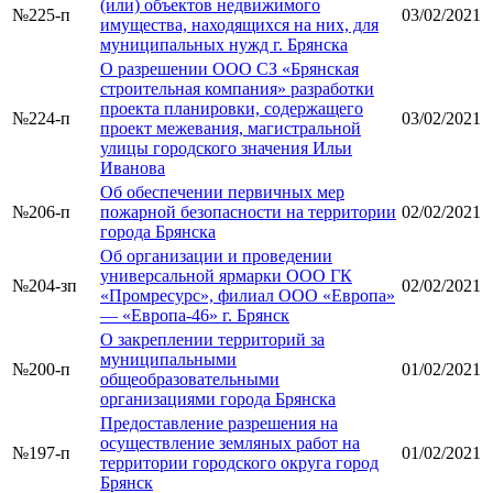
(или) объектов недвижимого
№225-п
03/02/2021
имущества, находящихся на них, для
муниципальных нужд г. Брянска
О разрешении ООО СЗ «Брянская
строительная компания» разработки
проекта планировки, содержащего
№224-п
03/02/2021
проект межевания, магистральной
улицы городского значения Ильи
Иванова
Об обеспечении первичных мер
№206-п
пожарной безопасности на территории
02/02/2021
города Брянска
Об организации и проведении
универсальной ярмарки ООО ГК
№204-зп
02/02/2021
«Промресурс», филиал ООО «Европа»
— «Европа-46» г. Брянск
О закреплении территорий за
муниципальными
№200-п
01/02/2021
общеобразовательными
организациями города Брянска
Предоставление разрешения на
осуществление земляных работ на
№197-п
01/02/2021
территории городского округа город
Брянск