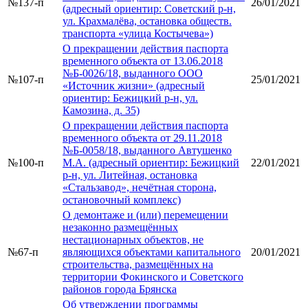
№137-п
26/01/2021
(адресный ориентир: Советский р-н,
ул. Крахмалёва, остановка обществ.
транспорта «улица Костычева»)
О прекращении действия паспорта
временного объекта от 13.06.2018
№Б-0026/18, выданного ООО
№107-п
25/01/2021
«Источник жизни» (адресный
ориентир: Бежицкий р-н, ул.
Камозина, д. 35)
О прекращении действия паспорта
временного объекта от 29.11.2018
№Б-0058/18, выданного Автушенко
№100-п
М.А. (адресный ориентир: Бежицкий
22/01/2021
р-н, ул. Литейная, остановка
«Стальзавод», нечётная сторона,
остановочный комплекс)
О демонтаже и (или) перемещении
незаконно размещённых
нестационарных объектов, не
№67-п
являющихся объектами капитального
20/01/2021
строительства, размещённых на
территории Фокинского и Советского
районов города Брянска
Об утверждении программы