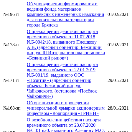
Об упорядочении формирования и
ведения фонда материалов
№196-п
комплексных инженерных изысканий
01/02/2021
для строительства на территории
города Брянска
О прекращении действия паспорта
временного объекта от 11.07.2018
№Б-0042/18, выданного Плешкову
№178-п
01/02/2021
А.В. (адресный ориентир: Бежицкий
р-н, ул. III Интернационала, остановка
«Бежицкий рынок»)
О прекращении действия паспорта
временного объекта от 22.01.2019
№Б-001/19, выданного ООО
№171-п
«Позитив» (адресный ориентир
29/01/2021
объекта: Бежицкий р-н, ул.
Чайковского, (остановка «Посёлок
Чайковичи»)
Об организации и проведении
№168-зп
универсальной ярмарки акционерным
28/01/2021
обществом «Корпорация «ГРИНН»
О возобновлении действия паспорта
временного объекта от 23.07.2020
№С-015/20, выданного Алёшину М.О.