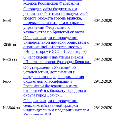
кодекса Российской Федерации
О порядке учёта бюджетных и
денежных обязательств получателей
средств бюджета города Брянска,
№58
30/12/2020
лицевые счета которым открыты в
управлении Федерального
казначейства по Брянской области
Об организации и проведении
универсальной ярмарки обществом с
3656-зп
29/12/2020
ограниченной ответственностью
«Энерготорг» (ООО «Энерготорг»)
О награждении памятным знаком
№3655-п
29/12/2020
«Почётный волонтёр города Брянска»
Об утверждении Указаний об
установлении, детализации и
определении порядка применения
№55
бюджетной классификации
29/12/2020
Российской Федерации в части,
относящейся к бюджету городского
округа город Брянск…
Об организации и проведении
сельскохозяйственной ярмарки
№3644-зп
28/12/2020
индивидуальным предпринимателем
Кутеповым В.Н.