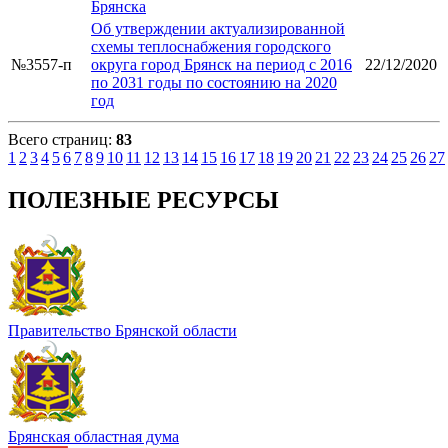
Брянска
Об утверждении актуализированной
схемы теплоснабжения городского
№3557-п
округа город Брянск на период с 2016
22/12/2020
по 2031 годы по состоянию на 2020
год
Всего страниц:
83
1
2
3
4
5
6
7
8
9
10
11
12
13
14
15
16
17
18
19
20
21
22
23
24
25
26
27
ПОЛЕЗНЫЕ РЕСУРСЫ
Правительство Брянской области
Брянская областная дума