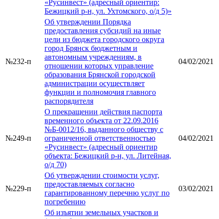
«Русинвест» (адресный ориентир:
Бежицкий р-н, ул. Ухтомского, о/д 5)»
Об утверждении Порядка
предоставления субсидий на иные
цели из бюджета городского округа
город Брянск бюджетным и
автономным учреждениям, в
№232-п
04/02/2021
отношении которых управление
образования Брянской городской
администрации осуществляет
функции и полномочия главного
распорядителя
О прекращении действия паспорта
временного объекта от 22.09.2016
№Б-0012/16, выданного обществу с
№249-п
ограниченной ответственностью
04/02/2021
«Русинвест» (адресный ориентир
объекта: Бежицкий р-н, ул. Литейная,
о/д 70)
Об утверждении стоимости услуг,
предоставляемых согласно
№229-п
03/02/2021
гарантированному перечню услуг по
погребению
Об изъятии земельных участков и