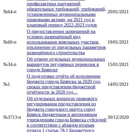
профилактики нарушений
обязательных требований, требований,
№64-п
20/01/2021
установленных муниципальными
правовыми актами, на 2021 год и
плановый период 2022-2023 годов
О предоставлении разрешений на
условно разрешённый вид
№60-п
использования земельных участков,
19/01/2021
отклонение от предельных параметров
разрешённого строительства
Об отмене отдельных муниципальных
№34-п
маршрутов регулярных перевозок в
15/01/2021
городе Брянске
О подготовке отчёта об исполнении
бюджета города Брянска за 2020 год,
№1
14/01/2021
сроках представления бюджетной
отчётности за 2020 год…
Об отдельных вопросах правового
регулирования предоставления из
бюджета городского округа город
Брянск бюджетным и автономным
№3713-п
30/12/2020
учреждениям города Брянска субсидий
в соответствии с абзацем вторым
пункта 1 статьи 78.1 Бюджетного