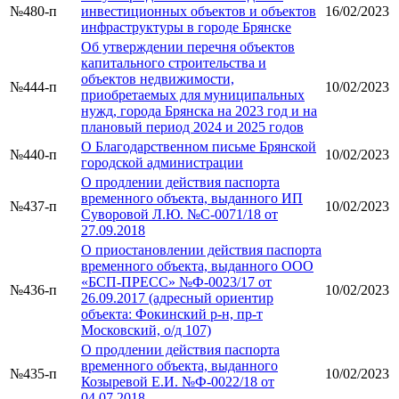
№480-п
инвестиционных объектов и объектов
16/02/2023
инфраструктуры в городе Брянске
Об утверждении перечня объектов
капитального строительства и
объектов недвижимости,
№444-п
10/02/2023
приобретаемых для муниципальных
нужд, города Брянска на 2023 год и на
плановый период 2024 и 2025 годов
О Благодарственном письме Брянской
№440-п
10/02/2023
городской администрации
О продлении действия паспорта
временного объекта, выданного ИП
№437-п
10/02/2023
Суворовой Л.Ю. №С-0071/18 от
27.09.2018
О приостановлении действия паспорта
временного объекта, выданного ООО
«БСП-ПРЕСС» №Ф-0023/17 от
№436-п
10/02/2023
26.09.2017 (адресный ориентир
объекта: Фокинский р-н, пр-т
Московский, о/д 107)
О продлении действия паспорта
временного объекта, выданного
№435-п
10/02/2023
Козыревой Е.И. №Ф-0022/18 от
04.07.2018