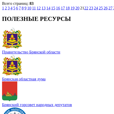
Всего страниц:
83
1
2
3
4
5
6
7
8
9
10
11
12
13
14
15
16
17
18
19
20
21
22
23
24
25
26
27
ПОЛЕЗНЫЕ РЕСУРСЫ
Правительство Брянской области
Брянская областная дума
Брянский горсовет народных депутатов