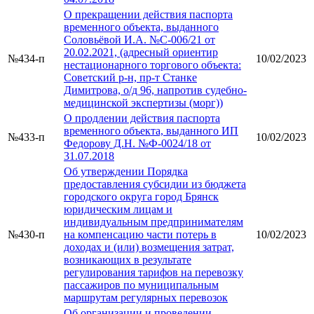
О прекращении действия паспорта
временного объекта, выданного
Соловьёвой И.А. №С-006/21 от
20.02.2021, (адресный ориентир
№434-п
10/02/2023
нестационарного торгового объекта:
Советский р-н, пр-т Станке
Димитрова, о/д 96, напротив судебно-
медицинской экспертизы (морг))
О продлении действия паспорта
временного объекта, выданного ИП
№433-п
10/02/2023
Федорову Д.Н. №Ф-0024/18 от
31.07.2018
Об утверждении Порядка
предоставления субсидии из бюджета
городского округа город Брянск
юридическим лицам и
индивидуальным предпринимателям
№430-п
на компенсацию части потерь в
10/02/2023
доходах и (или) возмещения затрат,
возникающих в результате
регулирования тарифов на перевозку
пассажиров по муниципальным
маршрутам регулярных перевозок
Об организации и проведении