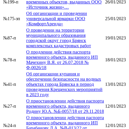
№199-п
временных объектов, выданных ООО
26/01/2023
«Источник жизни»…
Об организации и проведении
№175-зп
универсальной ярмарки ООО
25/01/2023
«КомфортАренда»
О проведении на территории
муниципального образования
№87-п
19/01/2023
городской округ город Брянск
комплексных кадастровых работ
О продлении действия паспорта
временного объекта, выданного ИП
№78-п
18/01/2023
Мачехину В.Я. от 26.07.2018 №
Ф-0026/18
Об организации купания и
обеспечении безопасности на водных
№41-п
объектах города Брянска в период
13/01/2023
проведения Крещенских мероприятий
в 2023 году
О приостановлении действия паспорта
№27-п
временного объекта, выданного
12/01/2023
Родину Ю.А. №Б-0057/18 от 29.11.2018
О приостановлении действия паспорта
временного объекта, выданного ИП
№24-п
12/01/2023
Барабанову Д.А. №В-013/22 от