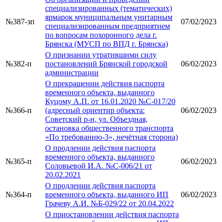
специализированных (тематических)
ярмарок муниципальным унитарным
№387-зп
07/02/2023
специализированным предприятием
по вопросам похоронного дела г.
Брянска (МУСП по ВПД г. Брянска)
О признании утратившими силу
№382-п
постановлений Брянской городской
06/02/2023
администрации
О прекращении действия паспорта
временного объекта, выданного
Куцому А.П. от 16.01.2020 №С-017/20
№366-п
(адресный ориентир объекта:
06/02/2023
Советский р-н, ул. Объездная,
остановка общественного транспорта
«По требованию-3», нечётная сторона)
О продлении действия паспорта
временного объекта, выданного
№365-п
06/02/2023
Соловьевой И.А. №С-006/21 от
20.02.2021
О продлении действия паспорта
№364-п
временного объекта, выданного ИП
06/02/2023
Грачеву А.И. №Б-029/22 от 20.04.2022
О приостановлении действия паспорта