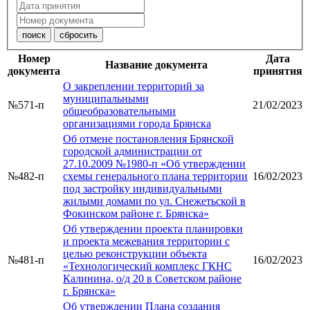
Номер
Дата
Название документа
документа
принятия
О закреплении территорий за
муниципальными
№571-п
21/02/2023
общеобразовательными
организациями города Брянска
Об отмене постановления Брянской
городской администрации от
27.10.2009 №1980-п «Об утверждении
№482-п
схемы генерального плана территории
16/02/2023
под застройку индивидуальными
жилыми домами по ул. Снежетьской в
Фокинском районе г. Брянска»
Об утверждении проекта планировки
и проекта межевания территории с
целью реконструкции объекта
№481-п
16/02/2023
«Технологический комплекс ГКНС
Калинина, о/д 20 в Советском районе
г. Брянска»
Об утверждении Плана создания