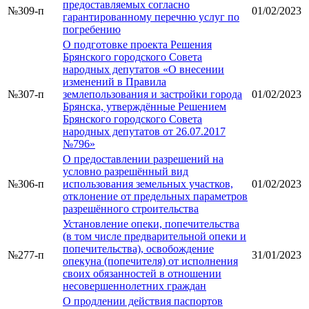
предоставляемых согласно
№309-п
01/02/2023
гарантированному перечню услуг по
погребению
О подготовке проекта Решения
Брянского городского Совета
народных депутатов «О внесении
изменений в Правила
№307-п
землепользования и застройки города
01/02/2023
Брянска, утверждённые Решением
Брянского городского Совета
народных депутатов от 26.07.2017
№796»
О предоставлении разрешений на
условно разрешённый вид
№306-п
использования земельных участков,
01/02/2023
отклонение от предельных параметров
разрешённого строительства
Установление опеки, попечительства
(в том числе предварительной опеки и
попечительства), освобождение
№277-п
31/01/2023
опекуна (попечителя) от исполнения
своих обязанностей в отношении
несовершеннолетних граждан
О продлении действия паспортов