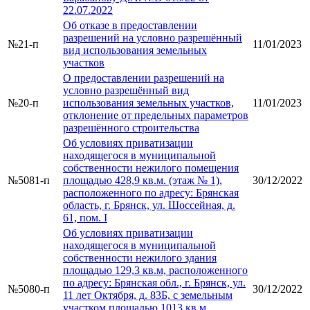
22.07.2022
Об отказе в предоставлении
разрешений на условно разрешённый
№21-п
11/01/2023
вид использования земельных
участков
О предоставлении разрешений на
условно разрешённый вид
№20-п
использования земельных участков,
11/01/2023
отклонение от предельных параметров
разрешённого строительства
Об условиях приватизации
находящегося в муниципальной
собственности нежилого помещения
№5081-п
площадью 428,9 кв.м. (этаж № 1),
30/12/2022
расположенного по адресу: Брянская
область, г. Брянск, ул. Шоссейная, д.
61, пом. I
Об условиях приватизации
находящегося в муниципальной
собственности нежилого здания
площадью 129,3 кв.м, расположенного
по адресу: Брянская обл., г. Брянск, ул.
№5080-п
30/12/2022
11 лет Октября, д. 83Б, с земельным
участком площадью 1013 кв.м,