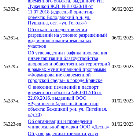
временного объекта, выданного ИП
Лужецкой Ж.В. №В-0020/18 от
№363-п
06/02/2023
11.07.2018 (адресный ориентир
объекта: Володарский р-н, ул.
Пушкина, ост. «ул. Гоголя»)
Об отказе в предоставлении
разрешений на условно разрешённый
№361-п
06/02/2023
вид использования земельных
участков
Об утверждении графика проведения
инвентаризации благоустройства
дворовых и общественных территорий
№329-п
03/02/2023
в рамках муниципальной программы
«Формирование современной
городской среды» в городе Брянске
О внесении изменений в паспорт
временного объекта №Б-0012/16 от
22.09.2016, выданный ООО
№287-п
01/02/2023
«Русинвест» (адресный ориентир
объекта: Бежицкий р-н, ул. Литейная,
о/д 70)
Об организации и проведении
№323-зп
01/02/2023
универсальной ярмарки ООО «Десна»
Об утверждении стоимости услуг,