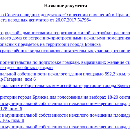
Название документа
го Совета народных депутатов «О внесении изменений в Правила
ета народных депутатов от 26.07.2017 №796»
ородской администрации территории жилой застройки, расположе
жилого дома со встроенно-пристроенными нежилыми помещени
оопасных предметов на территории города Брянска
о разрешённые виды использования земельных участков, отклон
 попечительства по подготовке граждан, выразивших желание с
тью дееспособных граждан
альной собственности нежилого здания площадью 592,2 кв.м, ра
ар Гагарина, дом 6
риальных избирательных комиссий на территории города Брянс
итории города Брянска для голосования на выборах 18-20 сентя
 в муниципальной собственности нежилого помещения площадью 
 128, пом. 6
 в муниципальной собственности нежилого помещения площадью 
 105, пом. II
 в муниципальной собственности нежилого помещения площадью 