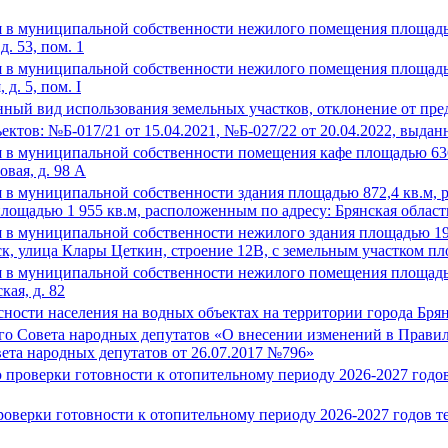
 в муниципальной собственности нежилого помещения площадью 
д. 53, пом. 1
 в муниципальной собственности нежилого помещения площадью 
 д. 5, пом. I
ный вид использования земельных участков, отклонение от пре
ектов: №Б-017/21 от 15.04.2021, №Б-027/22 от 20.04.2022, вы
 в муниципальной собственности помещения кафе площадью 636,
овая, д. 98 А
в муниципальной собственности здания площадью 872,4 кв.м, рас
площадью 1 955 кв.м, расположенным по адресу: Брянская область, 
в муниципальной собственности нежилого здания площадью 196,
нск, улица Клары Цеткин, строение 12В, с земельным участком 
 в муниципальной собственности нежилого помещения площадью 
кая, д. 82
ности населения на водных объектах на территории города Брян
го Совета народных депутатов «О внесении изменений в Правила
ета народных депутатов от 26.07.2017 №796»
 проверки готовности к отопительному периоду 2026-2027 годо
роверки готовности к отопительному периоду 2026-2027 годов 