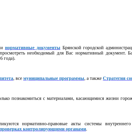
и
нормативные документы
Брянской городской администра
 просмотреть необходимый для Вас нормативный документ. Ба
 года).
литета
, все
муниципальные программы
, а также
Стратегия со
лько познакомиться с материалами, касающимися жизни горожа
икуются нормативно-правовые акты системы внутреннего 
проверках контролирующими органами
.