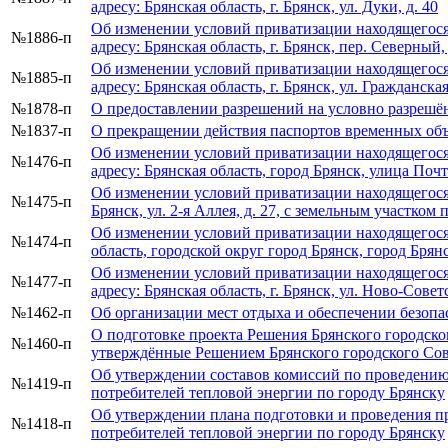
адресу: Брянская область, г. Брянск, ул. Дуки, д. 40
Об изменении условий приватизации находящегося
№1886-п
адресу: Брянская область, г. Брянск, пер. Северный, 
Об изменении условий приватизации находящегося
№1885-п
адресу: Брянская область, г. Брянск, ул. Гражданская,
№1878-п
О предоставлении разрешений на условно разрешён
№1837-п
О прекращении действия паспортов временных объ
Об изменении условий приватизации находящегося
№1476-п
адресу: Брянская область, город Брянск, улица Почт
Об изменении условий приватизации находящегося 
№1475-п
Брянск, ул. 2-я Аллея, д. 27, с земельным участком 
Об изменении условий приватизации находящегося 
№1474-п
область, городской округ город Брянск, город Бря
Об изменении условий приватизации находящегося
№1477-п
адресу: Брянская область, г. Брянск, ул. Ново-Советс
№1462-п
Об организации мест отдыха и обеспечении безопас
О подготовке проекта Решения Брянского городско
№1460-п
утверждённые Решением Брянского городского Сов
Об утверждении составов комиссий по проведению
№1419-п
потребителей тепловой энергии по городу Брянску
Об утверждении плана подготовки и проведения п
№1418-п
потребителей тепловой энергии по городу Брянску