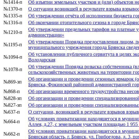
№1414-п
Об изъятии земельных участков и (или) объектов 
№1370-п
О ситуации возникшей в результате взрыва взрыво
№1335-п
Об утверждении отчёта об исполнении бюджета гор
№1316-п
Об окончании отопительного сезона в городе Брян
Об утверждении предельных тарифов на платные 
№1210-п
администрации»
Об утверждении Порядка предоставления лицом, п
№1195-п
муниципального учреждения города Брянска сведен
Об установлении публичного сервитута в целях эк
№1094-п
Володарская
Об утверждении Порядка розыска собственника (вл
№1078-п
сельскохозяйственных животных на территории го
Об организации и проведении сезонных ярмарок (
№869-зп
Брянска, Фокинской районной администрацией го
№868-п
Об организации временного трудоустройства несове
№828-зп
Об организации и проведении специализированно
№827-зп
Об организации и проведении специализированны
№637-п
О ситуации, возникшей в результате взрывов взры
Об условиях приватизации находящегося в муниципа
№664-п
Аллея, д.27, с земельным участком площадью 1 955 к
Об условиях приватизации находящегося в муницип
№662-п
Брянская область, г. Брянск, ул. Грибоедова, д. 3, по