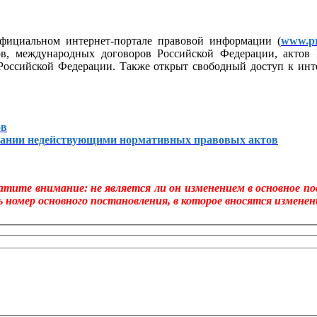
фициальном интернет-портале правовой информации (
www.pr
ов, международных договоров Российской Федерации, актов 
 Российской Федерации. Также открыт свободный доступ к ин
ов
изнании недействующими нормативных правовых актов
тите внимание: не является ли он изменением в основное по
 номер основного постановления, в которое вносятся изменен