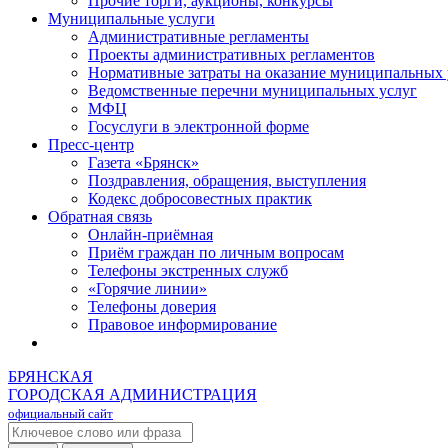
Прочие торги, аукционы, конкурсы
Муниципальные услуги
Административные регламенты
Проекты административных регламентов
Нормативные затраты на оказание муниципальных 
Ведомственные перечни муниципальных услуг
МФЦ
Госуслуги в электронной форме
Пресс-центр
Газета «Брянск»
Поздравления, обращения, выступления
Кодекс добросовестных практик
Обратная связь
Онлайн-приёмная
Приём граждан по личным вопросам
Телефоны экстренных служб
«Горячие линии»
Телефоны доверия
Правовое информирование
БРЯНСКАЯ
ГОРОДСКАЯ АДМИНИСТРАЦИЯ
официальный сайт