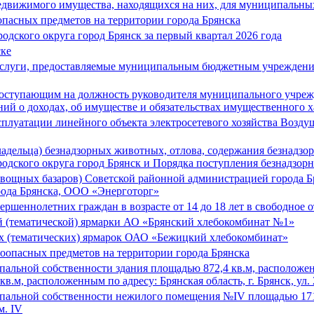
недвижимого имущества, находящихся на них, для муниципальных
опасных предметов на территории города Брянска
одского округа город Брянск за первый квартал 2026 года
ске
услуги, предоставляемые муниципальным бюджетным учреждение
оступающим на должность руководителя муниципального учрежд
ий о доходах, об имуществе и обязательствах имущественного х
сплуатации линейного объекта электросетевого хозяйства Возд
адельца) безнадзорных животных, отлова, содержания безнадзо
родского округа город Брянск и Порядка поступления безнадз
овощных базаров) Советской районной администрацией города 
рода Брянска, ООО «Энерготорг»
ршеннолетних граждан в возрасте от 14 до 18 лет в свободное о
й (тематической) ярмарки АО «Брянский хлебокомбинат №1»
х (тематических) ярмарок ОАО «Бежицкий хлебокомбинат»
воопасных предметов на территории города Брянска
льной собственности здания площадью 872,4 кв.м, расположенного
в.м, расположенным по адресу: Брянская область, г. Брянск, ул. 
альной собственности нежилого помещения №IV площадью 171,6 
м. IV