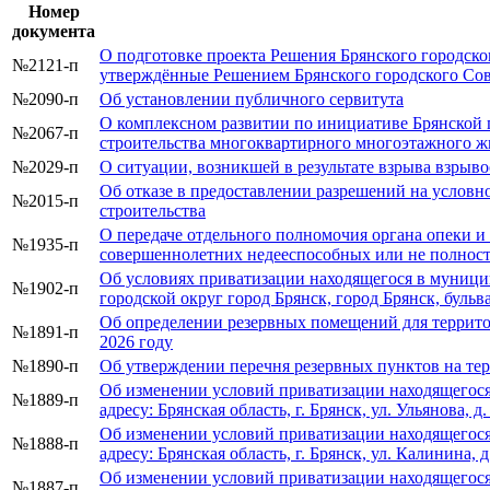
Номер
документа
О подготовке проекта Решения Брянского городско
№2121-п
утверждённые Решением Брянского городского Сов
№2090-п
Об установлении публичного сервитута
О комплексном развитии по инициативе Брянской г
№2067-п
строительства многоквартирного многоэтажного 
№2029-п
О ситуации, возникшей в результате взрыва взрыв
Об отказе в предоставлении разрешений на условн
№2015-п
строительства
О передаче отдельного полномочия органа опеки и
№1935-п
совершеннолетних недееспособных или не полнос
Об условиях приватизации находящегося в муницип
№1902-п
городской округ город Брянск, город Брянск, бульв
Об определении резервных помещений для террито
№1891-п
2026 году
№1890-п
Об утверждении перечня резервных пунктов на терр
Об изменении условий приватизации находящегося
№1889-п
адресу: Брянская область, г. Брянск, ул. Ульянова, д.
Об изменении условий приватизации находящегося
№1888-п
адресу: Брянская область, г. Брянск, ул. Калинина, д.
Об изменении условий приватизации находящегося
№1887-п