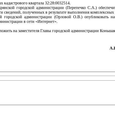
х кадастрового квартала 32:28:0032514.
янской городской администрации (Перепечко С.А.) обеспечит
и сведений, полученных в результате выполнения комплексных 
й городской администрации (Орловой О.В.) опубликовать на
министрации в сети «Интернет».
ложить на заместителя Главы городской администрации Коньшак
рации А.Н. Мака