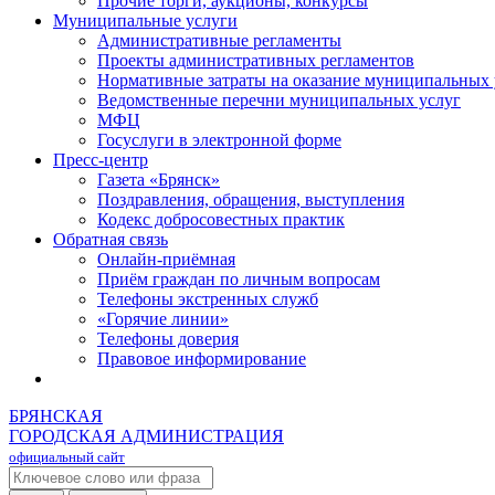
Прочие торги, аукционы, конкурсы
Муниципальные услуги
Административные регламенты
Проекты административных регламентов
Нормативные затраты на оказание муниципальных 
Ведомственные перечни муниципальных услуг
МФЦ
Госуслуги в электронной форме
Пресс-центр
Газета «Брянск»
Поздравления, обращения, выступления
Кодекс добросовестных практик
Обратная связь
Онлайн-приёмная
Приём граждан по личным вопросам
Телефоны экстренных служб
«Горячие линии»
Телефоны доверия
Правовое информирование
БРЯНСКАЯ
ГОРОДСКАЯ АДМИНИСТРАЦИЯ
официальный сайт