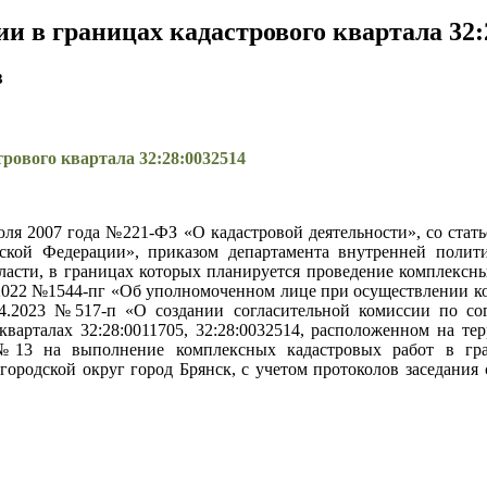
и в границах кадастрового квартала 32:
3
рового квартала 32:28:0032514
июля 2007 года №221-ФЗ «О кадастровой деятельности», со ста
ской Федерации», приказом департамента внутренней поли
ласти, в границах которых планируется проведение комплексных
0.2022 №1544-пг «Об уполномоченном лице при осуществлении ко
04.2023 №517-п «О создании согласительной комиссии по со
варталах 32:28:0011705, 32:28:0032514, расположенном на те
13 на выполнение комплексных кадастровых работ в грани
ородской округ город Брянск, с учетом протоколов заседания с