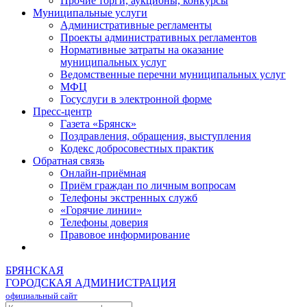
Прочие торги, аукционы, конкурсы
Муниципальные услуги
Административные регламенты
Проекты административных регламентов
Нормативные затраты на оказание
муниципальных услуг
Ведомственные перечни муниципальных услуг
МФЦ
Госуслуги в электронной форме
Пресс-центр
Газета «Брянск»
Поздравления, обращения, выступления
Кодекс добросовестных практик
Обратная связь
Онлайн-приёмная
Приём граждан по личным вопросам
Телефоны экстренных служб
«Горячие линии»
Телефоны доверия
Правовое информирование
БРЯНСКАЯ
ГОРОДСКАЯ АДМИНИСТРАЦИЯ
официальный сайт