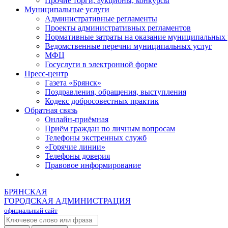
Прочие торги, аукционы, конкурсы
Муниципальные услуги
Административные регламенты
Проекты административных регламентов
Нормативные затраты на оказание муниципальных 
Ведомственные перечни муниципальных услуг
МФЦ
Госуслуги в электронной форме
Пресс-центр
Газета «Брянск»
Поздравления, обращения, выступления
Кодекс добросовестных практик
Обратная связь
Онлайн-приёмная
Приём граждан по личным вопросам
Телефоны экстренных служб
«Горячие линии»
Телефоны доверия
Правовое информирование
БРЯНСКАЯ
ГОРОДСКАЯ АДМИНИСТРАЦИЯ
официальный сайт