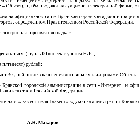
ности помещение лифтёрной площадью 33 кв.м. (этаж №1), р
ее – Объект), путём продажи на аукционе в электронной форме, 
она на официальном сайте Брянской городской администрации 
торгов, определенном Правительством Российской Федерации.
электронная торговая площадка».
девять тысяч) рубль 00 копеек с учетом НДС;
 пятьдесят) рублей;
ает 30 дней после заключения договора купли-продажи Объекта.
те Брянской городской администрации в сети «Интернет» и офи
Правительством Российской Федерации.
ить на и.о. заместителя Главы городской администрации Коньша
Н. Макаров