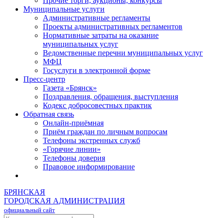
Прочие торги, аукционы, конкурсы
Муниципальные услуги
Административные регламенты
Проекты административных регламентов
Нормативные затраты на оказание
муниципальных услуг
Ведомственные перечни муниципальных услуг
МФЦ
Госуслуги в электронной форме
Пресс-центр
Газета «Брянск»
Поздравления, обращения, выступления
Кодекс добросовестных практик
Обратная связь
Онлайн-приёмная
Приём граждан по личным вопросам
Телефоны экстренных служб
«Горячие линии»
Телефоны доверия
Правовое информирование
БРЯНСКАЯ
ГОРОДСКАЯ АДМИНИСТРАЦИЯ
официальный сайт