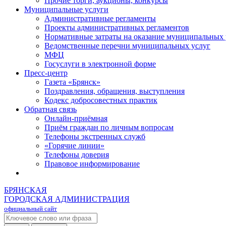
Прочие торги, аукционы, конкурсы
Муниципальные услуги
Административные регламенты
Проекты административных регламентов
Нормативные затраты на оказание муниципальных 
Ведомственные перечни муниципальных услуг
МФЦ
Госуслуги в электронной форме
Пресс-центр
Газета «Брянск»
Поздравления, обращения, выступления
Кодекс добросовестных практик
Обратная связь
Онлайн-приёмная
Приём граждан по личным вопросам
Телефоны экстренных служб
«Горячие линии»
Телефоны доверия
Правовое информирование
БРЯНСКАЯ
ГОРОДСКАЯ АДМИНИСТРАЦИЯ
официальный сайт