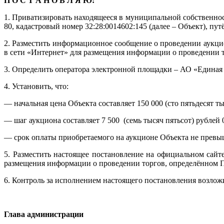
П О С Т А Н О В Л Я Ю:
1. Приватизировать находящееся в муниципальной собственност
80, кадастровый номер 32:28:0014602:145 (далее – Объект), п
2. Разместить информационное сообщение о проведении аукци
в сети «Интернет» для размещения информации о проведении 
3. Определить оператора электронной площадки – АО «Единая 
4. Установить, что:
— начальная цена Объекта составляет 150 000 (сто пятьдесят т
— шаг аукциона составляет 7 500 (семь тысяч пятьсот) рублей 
— срок оплаты приобретаемого на аукционе Объекта не превыш
5. Разместить настоящее постановление на официальном сай
размещения информации о проведении торгов, определённом 
6. Контроль за исполнением настоящего постановления возлож
Глава администрац