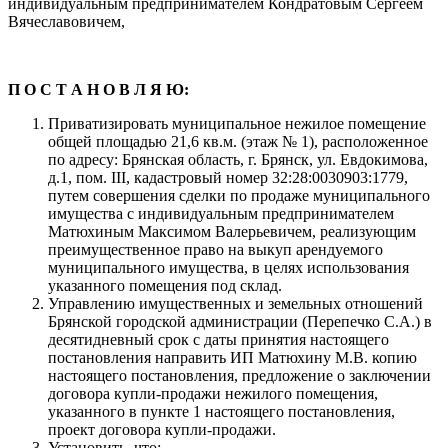
индивидуальным предпринимателем Кондратовым Сергеем
Вячеславовичем,
П О С Т А Н О В Л Я Ю:
Приватизировать муниципальное нежилое помещение
общей площадью 21,6 кв.м. (этаж № 1), расположенное
по адресу: Брянская область, г. Брянск, ул. Евдокимова,
д.1, пом. III, кадастровый номер 32:28:0030903:1779,
путем совершения сделки по продаже муниципального
имущества с индивидуальным предпринимателем
Матюхиным Максимом Валерьевичем, реализующим
преимущественное право на выкуп арендуемого
муниципального имущества, в целях использования
указанного помещения под склад.
Управлению имущественных и земельных отношений
Брянской городской администрации (Перепечко С.А.) в
десятидневный срок с даты принятия настоящего
постановления направить ИП Матюхину М.В. копию
настоящего постановления, предложение о заключении
договора купли-продажи нежилого помещения,
указанного в пункте 1 настоящего постановления,
проект договора купли-продажи.
Установить, что: