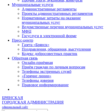
Прочие торги, аукционы, конкурсы
Муниципальные услуги
Административные регламенты
Проекты административных регламентов
Нормативные затраты на оказание
муниципальных услуг
Ведомственные перечни муниципальных услуг
МФЦ
Госуслуги в электронной форме
Пресс-центр
Газета «Брянск»
Поздравления, обращения, выступления
Кодекс добросовестных практик
Обратная связь
Онлайн-приёмная
Приём граждан по личным вопросам
Телефоны экстренных служб
«Горячие линии»
Телефоны доверия
Правовое информирование
БРЯНСКАЯ
ГОРОДСКАЯ АДМИНИСТРАЦИЯ
официальный сайт