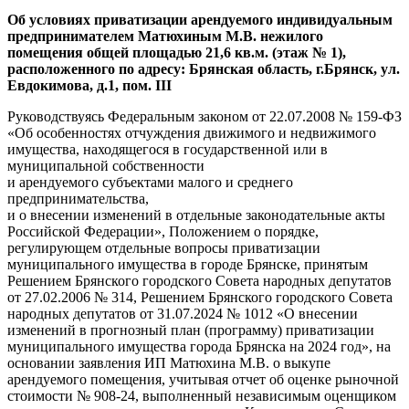
Об условиях приватизации арендуемого индивидуальным
предпринимателем Матюхиным М.В. нежилого
помещения общей площадью
21,6 кв.м. (этаж № 1),
расположенного по адресу: Брянская область, г.Брянск,
ул.
Евдокимова, д.1, пом. III
Руководствуясь Федеральным законом от 22.07.2008 № 159-ФЗ
«Об особенностях отчуждения движимого и недвижимого
имущества, находящегося в государственной или в
муниципальной собственности
и арендуемого субъектами малого и среднего
предпринимательства,
и о внесении изменений в отдельные законодательные акты
Российской Федерации», Положением о порядке,
регулирующем отдельные вопросы приватизации
муниципального имущества в городе Брянске, принятым
Решением Брянского городского Совета народных депутатов
от 27.02.2006 № 314, Решением Брянского городского Совета
народных депутатов от 31.07.2024 № 1012 «О внесении
изменений в прогнозный план (программу) приватизации
муниципального имущества города Брянска на 2024 год», на
основании заявления ИП Матюхина М.В. о выкупе
арендуемого помещения, учитывая отчет об оценке рыночной
стоимости № 908-24, выполненный независимым оценщиком