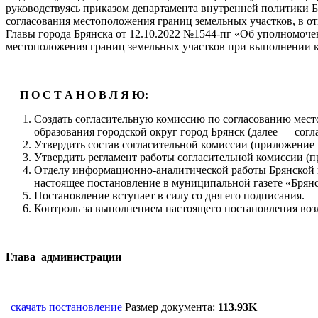
руководствуясь приказом департамента внутренней политики Б
согласования местоположения границ земельных участков, в о
Главы города Брянска от 12.10.2022 №1544-пг «Об уполномоче
местоположения границ земельных участков при выполнении к
П О С Т А Н О В Л Я Ю:
Создать согласительную комиссию по согласованию мес
образования городской округ город Брянск (далее — согл
Утвердить состав согласительной комиссии (приложение 
Утвердить регламент работы согласительной комиссии (п
Отделу информационно-аналитической работы Брянской г
настоящее постановление в муниципальной газете «Брянс
Постановление вступает в силу со дня его подписания.
Контроль за выполнением настоящего постановления воз
Глава админис
скачать постановление
Размер документа:
113.93K