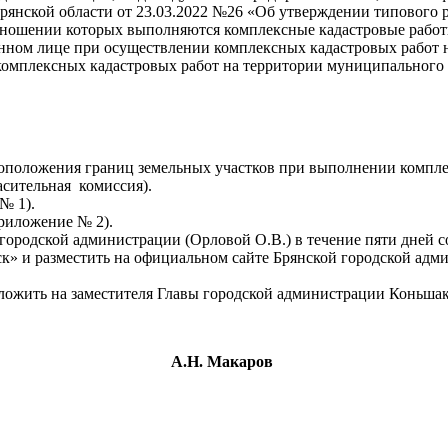
рянской области от 23.03.2022 №26 «Об утверждении типового 
тношении которых выполняются комплексные кадастровые работы
нном лице при осуществлении комплексных кадастровых работ н
омплексных кадастровых работ на территории муниципального 
тоположения границ земельных участков при выполнении компл
асительная комиссия).
№ 1).
риложение № 2).
ородской администрации (Орловой О.В.) в течение пяти дней с
к» и разместить на официальном сайте Брянской городской адм
ложить на заместителя Главы городской администрации Коньшак
трации
А.Н. Макаров