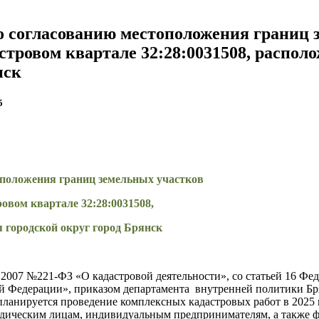
о согласованию местоположения границ
стровом квартале 32:28:0031508, распо
нск
5
оположения границ земельных участков
вом квартале 32:28:0031508,
 городской округ город Брянск
07.2007 №221-ФЗ «О кадастровой деятельности», со статьей 16 Ф
й Федерации», приказом департамента внутренней политики Бр
 планируется проведение комплексных кадастровых работ в 2025
идическим лицам, индивидуальным предпринимателям, а также ф