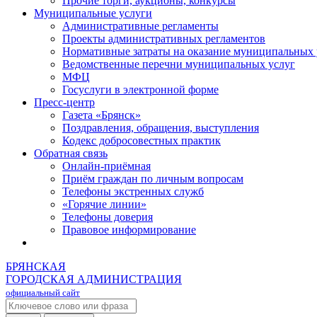
Прочие торги, аукционы, конкурсы
Муниципальные услуги
Административные регламенты
Проекты административных регламентов
Нормативные затраты на оказание муниципальных 
Ведомственные перечни муниципальных услуг
МФЦ
Госуслуги в электронной форме
Пресс-центр
Газета «Брянск»
Поздравления, обращения, выступления
Кодекс добросовестных практик
Обратная связь
Онлайн-приёмная
Приём граждан по личным вопросам
Телефоны экстренных служб
«Горячие линии»
Телефоны доверия
Правовое информирование
БРЯНСКАЯ
ГОРОДСКАЯ АДМИНИСТРАЦИЯ
официальный сайт