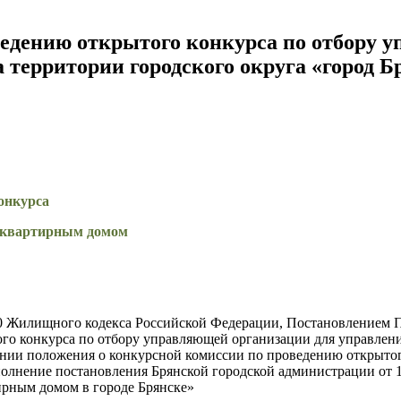
ведению открытого конкурса по отбору 
территории городского округа «город Б
онкурса
гоквартирным домом
и 200 Жилищного кодекса Российской Федерации, Постановлением
ого конкурса по отбору управляющей организации для управле
ении положения о конкурсной комиссии по проведению открытог
полнение постановления Брянской городской администрации от 
ирным домом в городе Брянске»