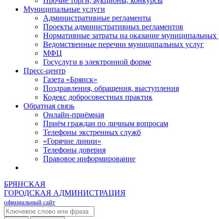
Прочие торги, аукционы, конкурсы
Муниципальные услуги
Административные регламенты
Проекты административных регламентов
Нормативные затраты на оказание муниципальных 
Ведомственные перечни муниципальных услуг
МФЦ
Госуслуги в электронной форме
Пресс-центр
Газета «Брянск»
Поздравления, обращения, выступления
Кодекс добросовестных практик
Обратная связь
Онлайн-приёмная
Приём граждан по личным вопросам
Телефоны экстренных служб
«Горячие линии»
Телефоны доверия
Правовое информирование
БРЯНСКАЯ
ГОРОДСКАЯ АДМИНИСТРАЦИЯ
официальный сайт