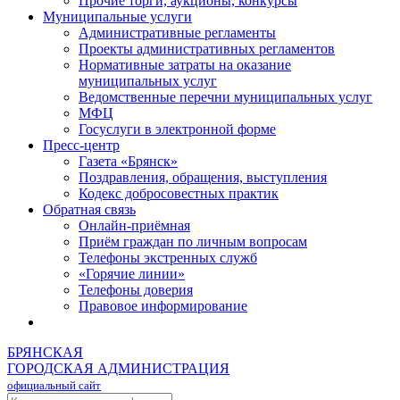
Прочие торги, аукционы, конкурсы
Муниципальные услуги
Административные регламенты
Проекты административных регламентов
Нормативные затраты на оказание
муниципальных услуг
Ведомственные перечни муниципальных услуг
МФЦ
Госуслуги в электронной форме
Пресс-центр
Газета «Брянск»
Поздравления, обращения, выступления
Кодекс добросовестных практик
Обратная связь
Онлайн-приёмная
Приём граждан по личным вопросам
Телефоны экстренных служб
«Горячие линии»
Телефоны доверия
Правовое информирование
БРЯНСКАЯ
ГОРОДСКАЯ АДМИНИСТРАЦИЯ
официальный сайт