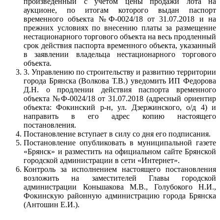
произведённый с учётом цены продажи лота на
аукционе, по итогам которого выдан паспорт
временного объекта №Ф-0024/18 от 31.07.2018 и на
прежних условиях по внесению платы за размещение
нестационарного торгового объекта на весь продленный
срок действия паспорта временного объекта, указанный
в заявлении владельца нестационарного торгового
объекта.
3. Управлению по строительству и развитию территории
города Брянска (Волкова Т.В.) уведомить ИП Федорова
Д.Н. о продлении действия паспорта временного
объекта №Ф-0024/18 от 31.07.2018 (адресный ориентир
объекта: Фокинский р-н, ул. Дзержинского, о/д 4) и
направить в его адрес копию настоящего
постановления.
Постановление вступает в силу со дня его подписания.
Постановление опубликовать в муниципальной газете
«Брянск» и разместить на официальном сайте Брянской
городской администрации в сети «Интернет».
Контроль за исполнением настоящего постановления
возложить на заместителей Главы городской
администрации Коньшакова М.В., Голубокого Н.И.,
Фокинскую районную администрацию города Брянска
(Антошин Е.И.).