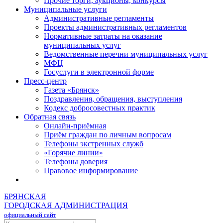
Прочие торги, аукционы, конкурсы
Муниципальные услуги
Административные регламенты
Проекты административных регламентов
Нормативные затраты на оказание
муниципальных услуг
Ведомственные перечни муниципальных услуг
МФЦ
Госуслуги в электронной форме
Пресс-центр
Газета «Брянск»
Поздравления, обращения, выступления
Кодекс добросовестных практик
Обратная связь
Онлайн-приёмная
Приём граждан по личным вопросам
Телефоны экстренных служб
«Горячие линии»
Телефоны доверия
Правовое информирование
БРЯНСКАЯ
ГОРОДСКАЯ АДМИНИСТРАЦИЯ
официальный сайт