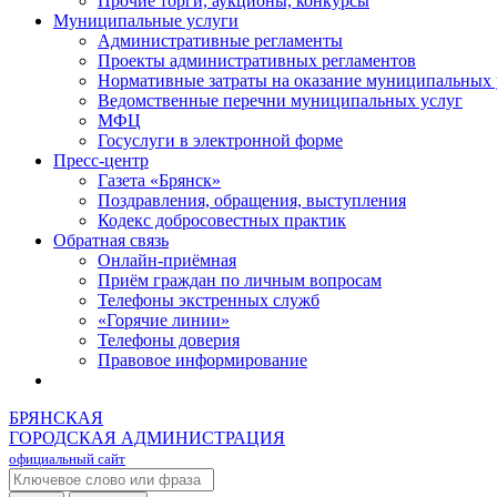
Прочие торги, аукционы, конкурсы
Муниципальные услуги
Административные регламенты
Проекты административных регламентов
Нормативные затраты на оказание муниципальных 
Ведомственные перечни муниципальных услуг
МФЦ
Госуслуги в электронной форме
Пресс-центр
Газета «Брянск»
Поздравления, обращения, выступления
Кодекс добросовестных практик
Обратная связь
Онлайн-приёмная
Приём граждан по личным вопросам
Телефоны экстренных служб
«Горячие линии»
Телефоны доверия
Правовое информирование
БРЯНСКАЯ
ГОРОДСКАЯ АДМИНИСТРАЦИЯ
официальный сайт