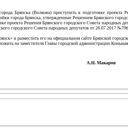
города Брянска (Волкова) приступить к подготовке проекта 
ойки города Брянска, утвержденные Решением Брянского городс
овке проекта Решения Брянского городского Совета народных д
ского городского Совета народных депутатов от 26.07.2017 №79
янск» и разместить его на официальном сайте Брянской городс
ложить на заместителя Главы городской администрации Коньшак
истрации
А.Н. Макаров