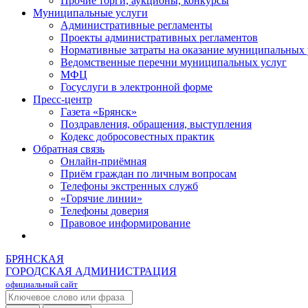
Прочие торги, аукционы, конкурсы
Муниципальные услуги
Административные регламенты
Проекты административных регламентов
Нормативные затраты на оказание муниципальных 
Ведомственные перечни муниципальных услуг
МФЦ
Госуслуги в электронной форме
Пресс-центр
Газета «Брянск»
Поздравления, обращения, выступления
Кодекс добросовестных практик
Обратная связь
Онлайн-приёмная
Приём граждан по личным вопросам
Телефоны экстренных служб
«Горячие линии»
Телефоны доверия
Правовое информирование
БРЯНСКАЯ
ГОРОДСКАЯ АДМИНИСТРАЦИЯ
официальный сайт