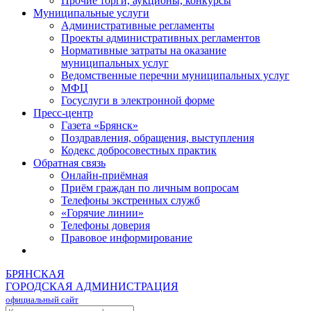
Прочие торги, аукционы, конкурсы
Муниципальные услуги
Административные регламенты
Проекты административных регламентов
Нормативные затраты на оказание
муниципальных услуг
Ведомственные перечни муниципальных услуг
МФЦ
Госуслуги в электронной форме
Пресс-центр
Газета «Брянск»
Поздравления, обращения, выступления
Кодекс добросовестных практик
Обратная связь
Онлайн-приёмная
Приём граждан по личным вопросам
Телефоны экстренных служб
«Горячие линии»
Телефоны доверия
Правовое информирование
БРЯНСКАЯ
ГОРОДСКАЯ АДМИНИСТРАЦИЯ
официальный сайт