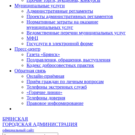
Прочие торги, аукционы, конкурсы
Муниципальные услуги
Административные регламенты
Проекты административных регламентов
Нормативные затраты на оказание
муниципальных услуг
Ведомственные перечни муниципальных услуг
МФЦ
Госуслуги в электронной форме
Пресс-центр
Газета «Брянск»
Поздравления, обращения, выступления
Кодекс добросовестных практик
Обратная связь
Онлайн-приёмная
Приём граждан по личным вопросам
Телефоны экстренных служб
«Горячие линии»
Телефоны доверия
Правовое информирование
БРЯНСКАЯ
ГОРОДСКАЯ АДМИНИСТРАЦИЯ
официальный сайт