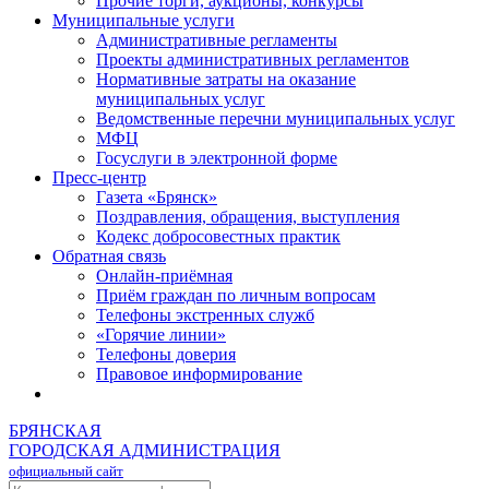
Прочие торги, аукционы, конкурсы
Муниципальные услуги
Административные регламенты
Проекты административных регламентов
Нормативные затраты на оказание
муниципальных услуг
Ведомственные перечни муниципальных услуг
МФЦ
Госуслуги в электронной форме
Пресс-центр
Газета «Брянск»
Поздравления, обращения, выступления
Кодекс добросовестных практик
Обратная связь
Онлайн-приёмная
Приём граждан по личным вопросам
Телефоны экстренных служб
«Горячие линии»
Телефоны доверия
Правовое информирование
БРЯНСКАЯ
ГОРОДСКАЯ АДМИНИСТРАЦИЯ
официальный сайт