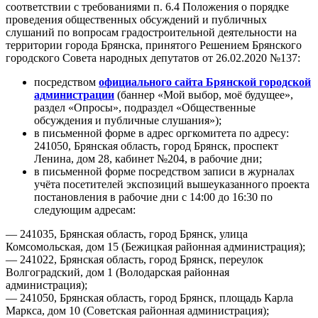
соответствии с требованиями п. 6.4 Положения о порядке
проведения общественных обсуждений и публичных
слушаний по вопросам градостроительной деятельности на
территории города Брянска, принятого Решением Брянского
городского Совета народных депутатов от 26.02.2020 №137:
посредством
официального сайта Брянской городской
администрации
(баннер «Мой выбор, моё будущее»,
раздел «Опросы», подраздел «Общественные
обсуждения и публичные слушания»);
в письменной форме в адрес оргкомитета по адресу:
241050, Брянская область, город Брянск, проспект
Ленина, дом 28, кабинет №204, в рабочие дни;
в письменной форме посредством записи в журналах
учёта посетителей экспозиций вышеуказанного проекта
постановления в рабочие дни с 14:00 до 16:30 по
следующим адресам:
— 241035, Брянская область, город Брянск, улица
Комсомольская, дом 15 (Бежицкая районная администрация);
— 241022, Брянская область, город Брянск, переулок
Волгоградский, дом 1 (Володарская районная
администрация);
— 241050, Брянская область, город Брянск, площадь Карла
Маркса, дом 10 (Советская районная администрация);