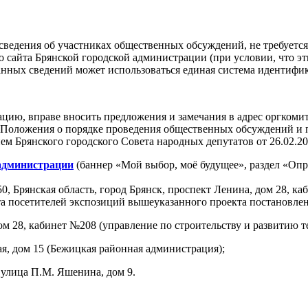
едения об участниках общественных обсуждений, не требуется,
 сайта Брянской городской администрации (при условии, что эт
анных сведений может использоваться единая система идентифи
ю, вправе вносить предложения и замечания в адрес оргкомит
4 Положения о порядке проведения общественных обсуждений и
ем Брянского городского Совета народных депутатов от 26.02.2
 администрации
(баннер «Мой выбор, моё будущее», раздел «Оп
0, Брянская область, город Брянск, проспект Ленина, дом 28, ка
а посетителей экспозиций вышеуказанного проекта постановлени
ом 28, кабинет №208 (управление по строительству и развитию т
ая, дом 15 (Бежицкая районная администрация);
 улица П.М. Яшенина, дом 9.