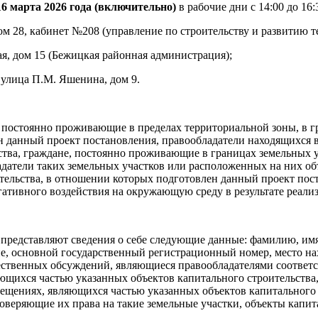
16 марта 2026 года
(включительно)
в рабочие дни с 14:00 до 16
ом 28, кабинет №208 (управление по строительству и развитию т
ая, дом 15 (Бежицкая районная администрация);
 улица П.М. Яшенина, дом 9.
 постоянно проживающие в пределах территориальной зоны, в г
н данный проект постановления, правообладатели находящихся в
ства, граждане, постоянно проживающие в границах земельных 
датели таких земельных участков или расположенных на них объ
ельства, в отношении которых подготовлен данный проект пост
гативного воздействия на окружающую среду в результате реали
едставляют сведения о себе следующие данные: фамилию, имя, 
ие, основной государственный регистрационный номер, место н
ственных обсуждений, являющиеся правообладателями соответс
ющихся частью указанных объектов капитального строительства,
мещениях, являющихся частью указанных объектов капитального 
веряющие их права на такие земельные участки, объекты капит