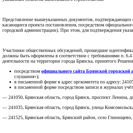
Представление вышеуказанных документов, подтверждающих св
касающиеся проекта постановления, посредством официального
городской администрации). При этом, для подтверждения указ
Участники общественных обсуждений, прошедшие идентификаци
должны быть оформлены в соответствии с требованиями п. 6.
деятельности на территории города Брянска, принятого Решени
посредством
официального сайта Брянской городской
слушания»);
в письменной форме в адрес оргкомитета по адресу: 24105
в письменной форме посредством записи в журналах учёт
— 241050, Брянская область, город Брянск, проспект Ленина, д
— 241035, Брянская область, город Брянск, улица Комсомольск
— 241525, Брянская область, Брянский район, село Глинищево,