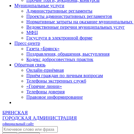
Прочие торги, аукционы, конкурсы
Муниципальные услуги
Административные регламенты
Проекты административных регламентов
Нормативные затраты на оказание муниципальных 
Ведомственные перечни муниципальных услуг
МФЦ
Госуслуги в электронной форме
Пресс-центр
Газета «Брянск»
Поздравления, обращения, выступления
Кодекс добросовестных практик
Обратная связь
Онлайн-приёмная
Приём граждан по личным вопросам
Телефоны экстренных служб
«Горячие линии»
Телефоны доверия
Правовое информирование
БРЯНСКАЯ
ГОРОДСКАЯ АДМИНИСТРАЦИЯ
официальный сайт