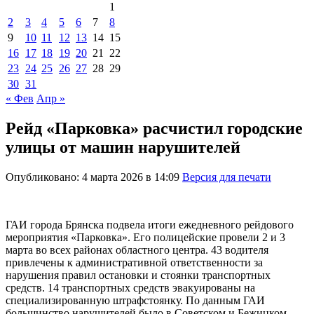
1
2
3
4
5
6
7
8
9
10
11
12
13
14
15
16
17
18
19
20
21
22
23
24
25
26
27
28
29
30
31
« Фев
Апр »
Рейд «Парковка» расчистил городские
улицы от машин нарушителей
Опубликовано: 4 марта 2026 в 14:09
Версия для печати
ГАИ города Брянска подвела итоги ежедневного рейдового
мероприятия «Парковка». Его полицейские провели 2 и 3
марта во всех районах областного центра. 43 водителя
привлечены к административной ответственности за
нарушения правил остановки и стоянки транспортных
средств. 14 транспортных средств эвакуированы на
специализированную штрафстоянку. По данным ГАИ
большинство нарушителей было в Советском и Бежицком